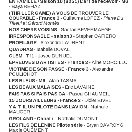
EN FAMILLE / Saison 10 (8251) L'art de recevoir - M6
- Baya REHAZ
(THRILLER GAME) À VOUS DE TROUVER LE
COUPABLE - France 3
- Guillaume LOPEZ -
Pierre Du
Tilleul et Gérard Montès
NOS CHERS VOISINS
- Gaétan BEVERMAEGE
IRRESPONSABLE – saison3
- Stephen CAFIERO
PROFILAGE
- Alexandre LAURENT
QUADRAS
- Isabelle DOVAL
CLEM - Tf1
- Joyce BUNUEL
EPREUVES D’ARTISTES - France 2
- Aline MORCILLO
VICTIME DE SON PASSÉ - France 3
- Alexandre
POULICHOT
LES BLEUS - M6
- Alain TASMA
LES BEAUX MALAISES
- Eric LAVAINE
FAIS PAS SI FAIS PAS CA
- Pascal CHAUMEIL
15 JOURS AILLEURS - France 2
- Didier BIVEL
Y A-T-IL UN PILOTE DANS L’AVION
- Nathalie
MAUGER
GROLAND - Canal +
- Nathalie DUMONT
LES FILS DE LÉNINE Pilote série
- Bryan CAVROY &
Max le QUÉMENT