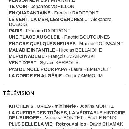
PERSONNE N'EST PARFAIT.E
TE VOIR
- Johannes VORILLON
EN QUARANTAINE
- Frédéric RADEPONT
LE VENT, LA MER, LES CENDRES...
- Alexandre
DUBOIS
PARIS
- Frédéric RADEPONT
UNE PLACE AU SOLEIL
- Rachid BOUTOUNES
ENCORE QUELQUES HEURES
- Mabner TOUSSAINT
MALADIE INFANTILE
- Nicolas BELLAICHE
MERCI NADEGE
- François SZABOWSKI
VENT D'EST
- Sylvain KERBOUA
PAS DE NOEL POUR PAPA
- Laura REMBAULT
LA CORDE EN ALGÉRIE
- Omar ZAMMOUM
TÉLÉVISION
KITCHEN STORIES - mini série
- Joanna MORITZ
LA GUERRE DES TRÔNES, LA VÉRITABLE HISTOIRE
DE L'EUROPE -
- Vanessa PONTET – Éric LE ROUX
PLUS BELLE LA VIE - Retrouvailles
- David CHAMAK