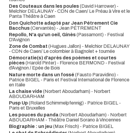
Des Couteaux dans les poules
(David Harrower) -
Melchior DELAUNAY
- CDN de Caen/ Le Préau à Vire et le
Panta Théâtre à Caen
Don Quichotte adapté par Jean Pétrement Cie
Bacchus
(Cervantès) - Jean PÉTREMENT
Repollo, N'a qu'un oeil, Ginès
(Passamont)
- Festival
D'Avignon
Zone de Combat
(Hugues Jallon) - Melchior DELAUNAY
- CDN de Caen/ Le colombier à Bagnolet + tournée
Démocratie(s) d'après des poèmes et courtes
pièces
(Harold Pinter) - Florence BERMOND
- Festival
d'Avignon / Epée de Bois
Nature morte dans un fossé
(Fausto Paravidino) -
Patrice BIGEL
- Paris et Festival International de Florence
en Italie
La chaise vide
(Norbert Aboudarham) - Norbert
ABOUDARHAM
Pusp Up
(Roland Schimmelpfennig) - Patrice BIGEL
-
Paris et Bruxelles
Les pouces du panda
(Norbert Aboudarham) - Norbert
ABOUDARHAM
- Théâtre Daniel Sorano à Vincennes
Biographie : un jeu
(Max Frisch) - Patrice BIGEL
Le chat de Schroëdinger
(Norbert Aboudarham) -