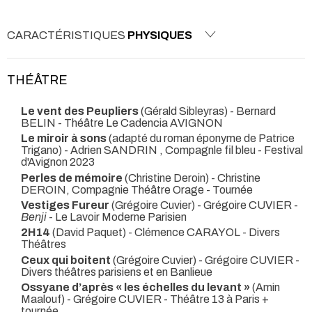
CARACTÉRISTIQUES
PHYSIQUES
THÉÂTRE
Le vent des Peupliers
(Gérald Sibleyras) - Bernard
BELIN
- Théâtre Le Cadencia AVIGNON
Le miroir à sons
(adapté du roman éponyme de Patrice
Trigano) - Adrien SANDRIN , Compagnle fil bleu
- Festival
d'Avignon 2023
Perles de mémoire
(Christine Deroin) - Christine
DEROIN, Compagnie Théâtre Orage
- Tournée
Vestiges Fureur
(Grégoire Cuvier) - Grégoire CUVIER -
Benji
- Le Lavoir Moderne Parisien
2H14
(David Paquet) - Clémence CARAYOL
- Divers
Théâtres
Ceux qui boitent
(Grégoire Cuvier) - Grégoire CUVIER
-
Divers théâtres parisiens et en Banlieue
Ossyane d’après « les échelles du levant »
(Amin
Maalouf) - Grégoire CUVIER
- Théâtre 13 à Paris +
tournée