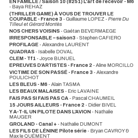
EN FAMILLE / Saison 10 (8251) L'art de recevoir - M6
- Baya REHAZ
(THRILLER GAME) À VOUS DE TROUVER LE
COUPABLE - France 3
- Guillaume LOPEZ -
Pierre Du
Tilleul et Gérard Montès
NOS CHERS VOISINS
- Gaétan BEVERMAEGE
IRRESPONSABLE – saison3
- Stephen CAFIERO
PROFILAGE
- Alexandre LAURENT
QUADRAS
- Isabelle DOVAL
CLEM - Tf1
- Joyce BUNUEL
EPREUVES D’ARTISTES - France 2
- Aline MORCILLO
VICTIME DE SON PASSÉ - France 3
- Alexandre
POULICHOT
LES BLEUS - M6
- Alain TASMA
LES BEAUX MALAISES
- Eric LAVAINE
FAIS PAS SI FAIS PAS CA
- Pascal CHAUMEIL
15 JOURS AILLEURS - France 2
- Didier BIVEL
Y A-T-IL UN PILOTE DANS L’AVION
- Nathalie
MAUGER
GROLAND - Canal +
- Nathalie DUMONT
LES FILS DE LÉNINE Pilote série
- Bryan CAVROY &
Max le QUÉMENT