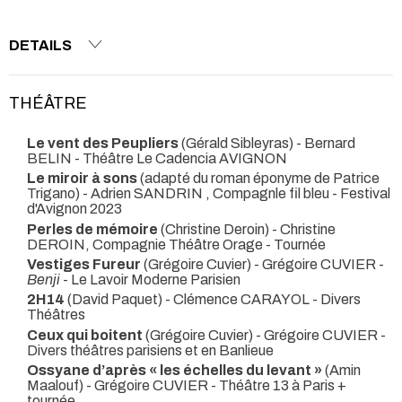
DETAILS
THÉÂTRE
Le vent des Peupliers
(Gérald Sibleyras) - Bernard
BELIN
- Théâtre Le Cadencia AVIGNON
Le miroir à sons
(adapté du roman éponyme de Patrice
Trigano) - Adrien SANDRIN , Compagnle fil bleu
- Festival
d'Avignon 2023
Perles de mémoire
(Christine Deroin) - Christine
DEROIN, Compagnie Théâtre Orage
- Tournée
Vestiges Fureur
(Grégoire Cuvier) - Grégoire CUVIER -
Benji
- Le Lavoir Moderne Parisien
2H14
(David Paquet) - Clémence CARAYOL
- Divers
Théâtres
Ceux qui boitent
(Grégoire Cuvier) - Grégoire CUVIER
-
Divers théâtres parisiens et en Banlieue
Ossyane d’après « les échelles du levant »
(Amin
Maalouf) - Grégoire CUVIER
- Théâtre 13 à Paris +
tournée