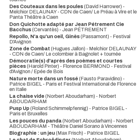
Des Couteaux dans les poules
(David Harrower) -
Melchior DELAUNAY
- CDN de Caen/ Le Préau à Vire et le
Panta Théâtre à Caen
Don Quichotte adapté par Jean Pétrement Cie
Bacchus
(Cervantès) - Jean PÉTREMENT
Repollo, N'a qu'un oeil, Ginès
(Passamont)
- Festival
D'Avignon
Zone de Combat
(Hugues Jallon) - Melchior DELAUNAY
- CDN de Caen/ Le colombier à Bagnolet + tournée
Démocratie(s) d'après des poèmes et courtes
pièces
(Harold Pinter) - Florence BERMOND
- Festival
d'Avignon / Epée de Bois
Nature morte dans un fossé
(Fausto Paravidino) -
Patrice BIGEL
- Paris et Festival International de Florence
en Italie
La chaise vide
(Norbert Aboudarham) - Norbert
ABOUDARHAM
Pusp Up
(Roland Schimmelpfennig) - Patrice BIGEL
-
Paris et Bruxelles
Les pouces du panda
(Norbert Aboudarham) - Norbert
ABOUDARHAM
- Théâtre Daniel Sorano à Vincennes
Biographie : un jeu
(Max Frisch) - Patrice BIGEL
Le chat de Schroëdinger
(Norbert Aboudarham) -