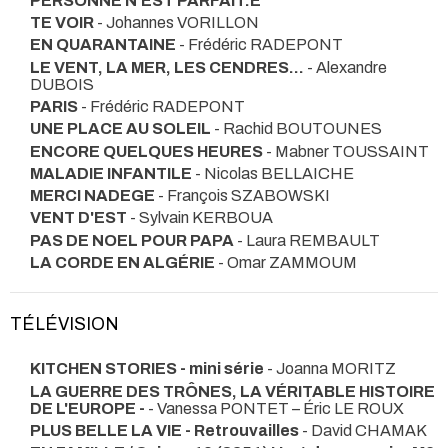
PERSONNE N'EST PARFAIT.E
TE VOIR
- Johannes VORILLON
EN QUARANTAINE
- Frédéric RADEPONT
LE VENT, LA MER, LES CENDRES...
- Alexandre
DUBOIS
PARIS
- Frédéric RADEPONT
UNE PLACE AU SOLEIL
- Rachid BOUTOUNES
ENCORE QUELQUES HEURES
- Mabner TOUSSAINT
MALADIE INFANTILE
- Nicolas BELLAICHE
MERCI NADEGE
- François SZABOWSKI
VENT D'EST
- Sylvain KERBOUA
PAS DE NOEL POUR PAPA
- Laura REMBAULT
LA CORDE EN ALGÉRIE
- Omar ZAMMOUM
TÉLÉVISION
KITCHEN STORIES - mini série
- Joanna MORITZ
LA GUERRE DES TRÔNES, LA VÉRITABLE HISTOIRE
DE L'EUROPE -
- Vanessa PONTET – Éric LE ROUX
PLUS BELLE LA VIE - Retrouvailles
- David CHAMAK