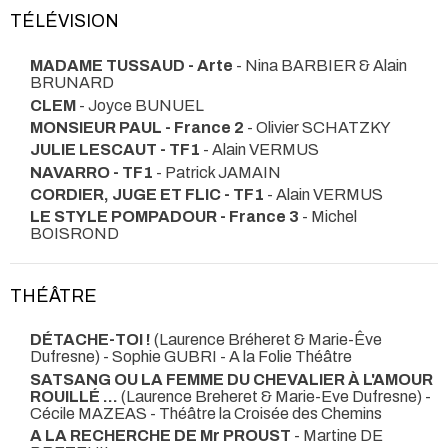
TÉLÉVISION
MADAME TUSSAUD - Arte
- Nina BARBIER & Alain
BRUNARD
CLEM
- Joyce BUNUEL
MONSIEUR PAUL - France 2
- Olivier SCHATZKY
JULIE LESCAUT - TF1
- Alain VERMUS
NAVARRO - TF1
- Patrick JAMAIN
CORDIER, JUGE ET FLIC - TF1
- Alain VERMUS
LE STYLE POMPADOUR - France 3
- Michel
BOISROND
THÉÂTRE
DÉTACHE-TOI !
(Laurence Bréheret & Marie-Êve
Dufresne) - Sophie GUBRI
- A la Folie Théâtre
SATSANG OU LA FEMME DU CHEVALIER À L'AMOUR
ROUILLÉ ...
(Laurence Breheret & Marie-Eve Dufresne) -
Cécile MAZEAS
- Théâtre la Croisée des Chemins
A LA RECHERCHE DE Mr PROUST
- Martine DE