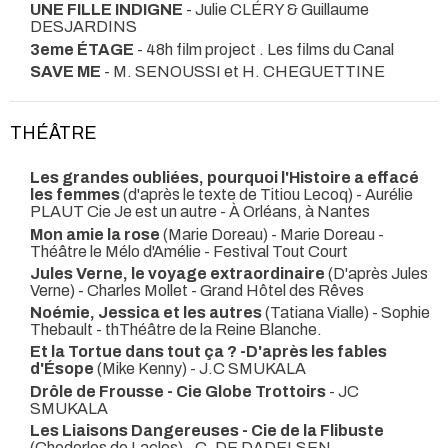
UNE FILLE INDIGNE
- Julie CLÉRY & Guillaume
DESJARDINS
3eme ÉTAGE
- 48h film project . Les films du Canal
SAVE ME
- M. SENOUSSI et H. CHEGUETTINE
THÉÂTRE
Les grandes oubliées, pourquoi l'Histoire a effacé
les femmes
(d'après le texte de Titiou Lecoq) - Aurélie
PLAUT Cie Je est un autre
- À Orléans, à Nantes
Mon amie la rose
(Marie Doreau) - Marie Doreau
-
Théâtre le Mélo d'Amélie - Festival Tout Court
Jules Verne, le voyage extraordinaire
(D'après Jules
Verne) - Charles Mollet
- Grand Hôtel des Rêves
Noémie, Jessica et les autres
(Tatiana Vialle) - Sophie
Thebault
- thThéâtre de la Reine Blanche.
Et la Tortue dans tout ça ? -D'après les fables
d'Ésope
(Mike Kenny) - J.C SMUKALA
Drôle de Frousse - Cie Globe Trottoirs
- JC
SMUKALA
Les Liaisons Dangereuses - Cie de la Flibuste
(Choderlos de Laclos) - C. DE DADELSEN