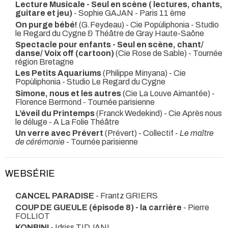
Lecture Musicale - Seul en scène ( lectures, chants,
guitare et jeu)
- Sophie GAJAN
- Paris 11 ème
On purge bébé!
(G.Feydeau) - Cie Popùliphonia
- Studio
le Regard du Cygne & Théâtre de Gray Haute-Saône
Spectacle pour enfants - Seul en scène, chant/
danse/ Voix off (cartoon)
(Cie Rose de Sable)
- Tournée
région Bretagne
Les Petits Aquariums
(Philippe Minyana) - Cie
Popùliphonia
- Studio Le Regard du Cygne
Simone, nous et les autres
(Cie La Louve Aimantée) -
Florence Bermond
- Tournée parisienne
L’éveil du Printemps
(Franck Wedekind) - Cie Après nous
le déluge
- A La Folie Théâtre
Un verre avec Prévert
(Prévert) - Collectif -
Le maître
de cérémonie
- Tournée parisienne
WEBSÉRIE
CANCEL PARADISE
- Frantz GRIERS
COUP DE GUEULE (épisode 8) - la carrière
- Pierre
FOLLIOT
KONBINI
- Idriss TIDJANI