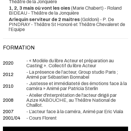
Théâtre de la Jonquière
1, 2, 3 mais où vont les oies
(Marie Chabert) - Roland
BIDEAU
- Théâtre de la Jonquière
Arlequin serviteur de 2 maitres
(Goldoni) - P. De
PINDRAY
- Théâtre St Honoré et Théâtre Chevaleret de
l’Equipe
FORMATION
- « Modèle du libre Acteur et préparation au
2020
Casting ». Collectif du libre Acteur
- La présence de l’acteur, Group studio Paris ;
2012
Animé par Sébastien Bonnabel
- Justesse et immédiateté des émotions face à la
2010
caméra » Animé par Patricia Sterlin
- Atelier d'interprétation de l'acteur dirigé par
2008
Azize KABOUCHE, au Théâtre National de
Chaillot.
2007
- L’acteur face à la caméra, Animé par Eric Viala
2001/04
- Cours Florent