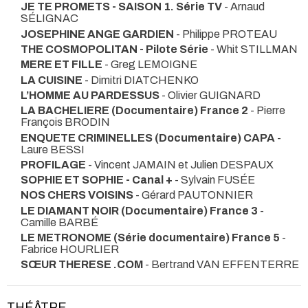
JE TE PROMETS - SAISON 1. Série TV
- Arnaud
SÉLIGNAC
JOSEPHINE ANGE GARDIEN
- Philippe PROTEAU
THE COSMOPOLITAN - Pilote Série
- Whit STILLMAN
MERE ET FILLE
- Greg LEMOIGNE
LA CUISINE
- Dimitri DIATCHENKO
L’HOMME AU PARDESSUS
- Olivier GUIGNARD
LA BACHELIERE (Documentaire) France 2
- Pierre
François BRODIN
ENQUETE CRIMINELLES (Documentaire) CAPA
-
Laure BESSI
PROFILAGE
- Vincent JAMAIN et Julien DESPAUX
SOPHIE ET SOPHIE - Canal +
- Sylvain FUSÉE
NOS CHERS VOISINS
- Gérard PAUTONNIER
LE DIAMANT NOIR (Documentaire) France 3
-
Camille BARBÉ
LE METRONOME (Série documentaire) France 5
-
Fabrice HOURLIER
SŒUR THERESE .COM
- Bertrand VAN EFFENTERRE
THÉÂTRE