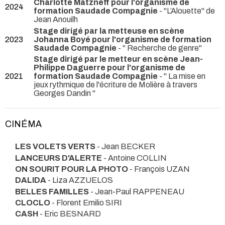
Charlotte Matzneff pour l'organisme de
2024
formation Saudade Compagnie
- "L’Alouette" de
Jean Anouilh
Stage dirigé par la metteuse en scène
2023
Johanna Boyé pour l'organisme de formation
Saudade Compagnie
- " Recherche de genre"
Stage dirigé par le metteur en scène Jean-
Philippe Daguerre pour l'organisme de
2021
formation Saudade Compagnie
- " La mise en
jeux rythmique de l'écriture de Molière à travers
Georges Dandin "
CINÉMA
LES VOLETS VERTS
- Jean BECKER
LANCEURS D'ALERTE
- Antoine COLLIN
ON SOURIT POUR LA PHOTO
- François UZAN
DALIDA
- Liza AZZUELOS
BELLES FAMILLES
- Jean-Paul RAPPENEAU
CLOCLO
- Florent Emilio SIRI
CASH
- Eric BESNARD