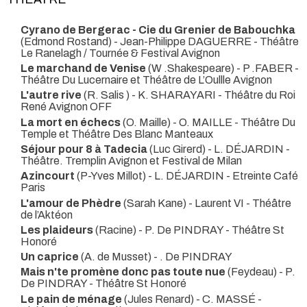
Cyrano de Bergerac - Cie du Grenier de Babouchka
(Edmond Rostand) - Jean-Philippe DAGUERRE
- Théâtre
Le Ranelagh / Tournée & Festival Avignon
Le marchand de Venise
(W .Shakespeare) - P .FABER
-
Théâtre Du Lucernaire et Théâtre de L’Oullle Avignon
L'autre rive
(R. Salis ) - K. SHARAYARI
- Théâtre du Roi
René Avignon OFF
La mort en échecs
(O. Maille) - O. MAILLE
- Théâtre Du
Temple et Théâtre Des Blanc Manteaux
Séjour pour 8 à Tadecia
(Luc Girerd) - L. DÉJARDIN
-
Théâtre. Tremplin Avignon et Festival de Milan
Azincourt
(P-Yves Millot) - L. DÉJARDIN
- Etreinte Café
Paris
L'amour de Phèdre
(Sarah Kane) - Laurent VI
- Théâtre
de l’Aktéon
Les plaideurs
(Racine) - P. De PINDRAY
- Théâtre St
Honoré
Un caprice
(A. de Musset) - . De PINDRAY
Mais n'te promène donc pas toute nue
(Feydeau) - P.
De PINDRAY
- Théâtre St Honoré
Le pain de ménage
(Jules Renard) - C. MASSÉ
-