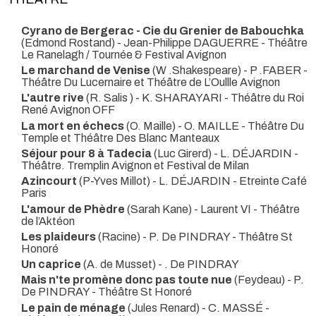
Cyrano de Bergerac - Cie du Grenier de Babouchka
(Edmond Rostand) - Jean-Philippe DAGUERRE
- Théâtre
Le Ranelagh / Tournée & Festival Avignon
Le marchand de Venise
(W .Shakespeare) - P .FABER
-
Théâtre Du Lucernaire et Théâtre de L’Oullle Avignon
L'autre rive
(R. Salis ) - K. SHARAYARI
- Théâtre du Roi
René Avignon OFF
La mort en échecs
(O. Maille) - O. MAILLE
- Théâtre Du
Temple et Théâtre Des Blanc Manteaux
Séjour pour 8 à Tadecia
(Luc Girerd) - L. DÉJARDIN
-
Théâtre. Tremplin Avignon et Festival de Milan
Azincourt
(P-Yves Millot) - L. DÉJARDIN
- Etreinte Café
Paris
L'amour de Phèdre
(Sarah Kane) - Laurent VI
- Théâtre
de l’Aktéon
Les plaideurs
(Racine) - P. De PINDRAY
- Théâtre St
Honoré
Un caprice
(A. de Musset) - . De PINDRAY
Mais n'te promène donc pas toute nue
(Feydeau) - P.
De PINDRAY
- Théâtre St Honoré
Le pain de ménage
(Jules Renard) - C. MASSÉ
-