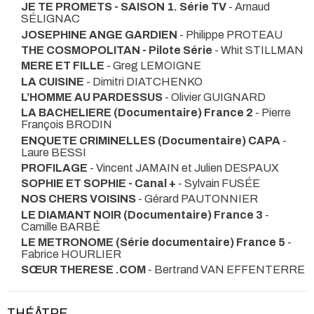
JE TE PROMETS - SAISON 1. Série TV
- Arnaud
SÉLIGNAC
JOSEPHINE ANGE GARDIEN
- Philippe PROTEAU
THE COSMOPOLITAN - Pilote Série
- Whit STILLMAN
MERE ET FILLE
- Greg LEMOIGNE
LA CUISINE
- Dimitri DIATCHENKO
L’HOMME AU PARDESSUS
- Olivier GUIGNARD
LA BACHELIERE (Documentaire) France 2
- Pierre
François BRODIN
ENQUETE CRIMINELLES (Documentaire) CAPA
-
Laure BESSI
PROFILAGE
- Vincent JAMAIN et Julien DESPAUX
SOPHIE ET SOPHIE - Canal +
- Sylvain FUSÉE
NOS CHERS VOISINS
- Gérard PAUTONNIER
LE DIAMANT NOIR (Documentaire) France 3
-
Camille BARBÉ
LE METRONOME (Série documentaire) France 5
-
Fabrice HOURLIER
SŒUR THERESE .COM
- Bertrand VAN EFFENTERRE
THÉÂTRE