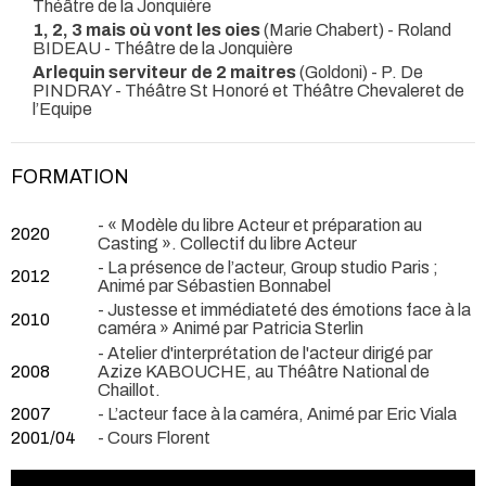
Théâtre de la Jonquière
1, 2, 3 mais où vont les oies
(Marie Chabert) - Roland
BIDEAU
- Théâtre de la Jonquière
Arlequin serviteur de 2 maitres
(Goldoni) - P. De
PINDRAY
- Théâtre St Honoré et Théâtre Chevaleret de
l’Equipe
FORMATION
- « Modèle du libre Acteur et préparation au
2020
Casting ». Collectif du libre Acteur
- La présence de l’acteur, Group studio Paris ;
2012
Animé par Sébastien Bonnabel
- Justesse et immédiateté des émotions face à la
2010
caméra » Animé par Patricia Sterlin
- Atelier d'interprétation de l'acteur dirigé par
2008
Azize KABOUCHE, au Théâtre National de
Chaillot.
2007
- L’acteur face à la caméra, Animé par Eric Viala
2001/04
- Cours Florent