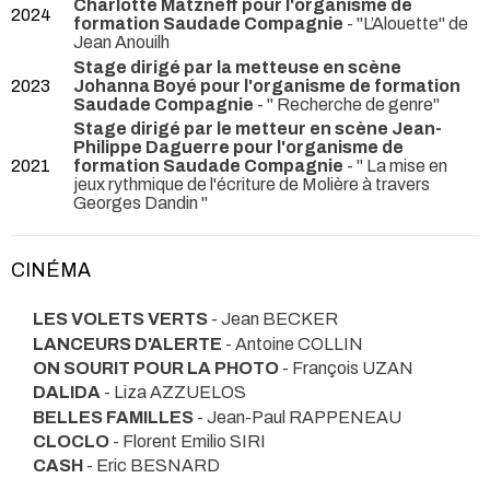
Charlotte Matzneff pour l'organisme de
2024
formation Saudade Compagnie
- "L’Alouette" de
Jean Anouilh
Stage dirigé par la metteuse en scène
2023
Johanna Boyé pour l'organisme de formation
Saudade Compagnie
- " Recherche de genre"
Stage dirigé par le metteur en scène Jean-
Philippe Daguerre pour l'organisme de
2021
formation Saudade Compagnie
- " La mise en
jeux rythmique de l'écriture de Molière à travers
Georges Dandin "
CINÉMA
LES VOLETS VERTS
- Jean BECKER
LANCEURS D'ALERTE
- Antoine COLLIN
ON SOURIT POUR LA PHOTO
- François UZAN
DALIDA
- Liza AZZUELOS
BELLES FAMILLES
- Jean-Paul RAPPENEAU
CLOCLO
- Florent Emilio SIRI
CASH
- Eric BESNARD