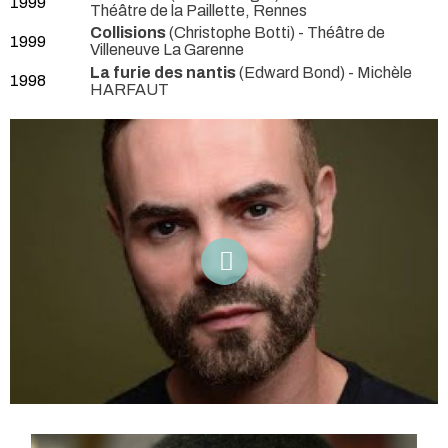
1999
Théâtre de la Paillette, Rennes
Collisions
(Christophe Botti)
- Théâtre de
1999
Villeneuve La Garenne
La furie des nantis
(Edward Bond) - Michèle
1998
HARFAUT