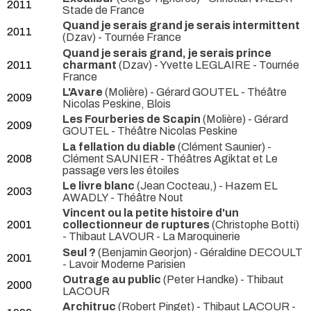
2011
Stade de France
Quand je serais grand je serais intermittent
2011
(Dzav)
- Tournée France
Quand je serais grand, je serais prince
2011
charmant
(Dzav) - Yvette LEGLAIRE
- Tournée
France
L'Avare
(Molière) - Gérard GOUTEL
- Théâtre
2009
Nicolas Peskine, Blois
Les Fourberies de Scapin
(Molière) - Gérard
2009
GOUTEL
- Théâtre Nicolas Peskine
La fellation du diable
(Clément Saunier) -
2008
Clément SAUNIER
- Théâtres Agiktat et Le
passage vers les étoiles
Le livre blanc
(Jean Cocteau,) - Hazem EL
2003
AWADLY
- Théâtre Nout
Vincent ou la petite histoire d'un
2001
collectionneur de ruptures
(Christophe Botti)
- Thibaut LAVOUR
- La Maroquinerie
Seul ?
(Benjamin Georjon) - Géraldine DECOULT
2001
- Lavoir Moderne Parisien
Outrage au public
(Peter Handke) - Thibaut
2000
LACOUR
Architruc
(Robert Pinget) - Thibaut LACOUR
-