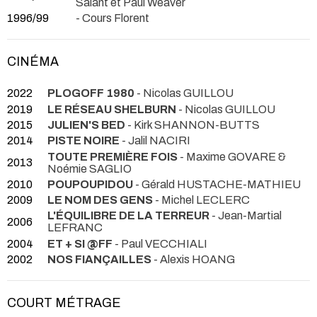
Salant et Paul Weaver
1996/99
- Cours Florent
CINÉMA
2022
PLOGOFF 1980
- Nicolas GUILLOU
2019
LE RÉSEAU SHELBURN
- Nicolas GUILLOU
2015
JULIEN'S BED
- Kirk SHANNON-BUTTS
2014
PISTE NOIRE
- Jalil NACIRI
TOUTE PREMIÈRE FOIS
- Maxime GOVARE &
2013
Noémie SAGLIO
2010
POUPOUPIDOU
- Gérald HUSTACHE-MATHIEU
2009
LE NOM DES GENS
- Michel LECLERC
L'ÉQUILIBRE DE LA TERREUR
- Jean-Martial
2006
LEFRANC
2004
ET + SI @FF
- Paul VECCHIALI
2002
NOS FIANÇAILLES
- Alexis HOANG
COURT MÉTRAGE