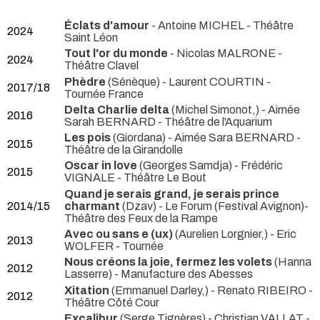
Éclats d'amour
- Antoine MICHEL
- Théâtre
2024
Saint Léon
Tout l'or du monde
- Nicolas MALRONE
-
2024
Théâtre Clavel
Phèdre
(Sénèque) - Laurent COURTIN
-
2017/18
Tournée France
Delta Charlie delta
(Michel Simonot,) - Aimée
2016
Sarah BERNARD
- Théâtre de l'Aquarium
Les pois
(Giordana) - Aimée Sara BERNARD
-
2015
Théâtre de la Girandolle
Oscar in love
(Georges Samdja) - Frédéric
2015
VIGNALE
- Théâtre Le Bout
Quand je serais grand, je serais prince
2014/15
charmant
(Dzav)
- Le Forum (Festival Avignon)-
Théâtre des Feux de la Rampe
Avec ou sans e (ux)
(Aurelien Lorgnier,) - Eric
2013
WOLFER
- Tournée
Nous créons la joie, fermez les volets
(Hanna
2012
Lasserre)
- Manufacture des Abesses
Xitation
(Emmanuel Darley,) - Renato RIBEIRO
-
2012
Théâtre Côté Cour
Excalibur
(Serge Tignères) - Christian VALLAT
-