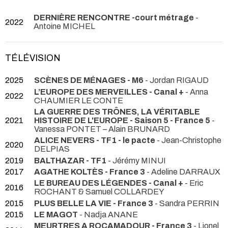
DERNIÈRE RENCONTRE -court métrage
-
2022
Antoine MICHEL
TÉLÉVISION
2025
SCÈNES DE MÉNAGES - M6
- Jordan RIGAUD
L’EUROPE DES MERVEILLES - Canal +
- Anna
2022
CHAUMIER LE CONTE
LA GUERRE DES TRÔNES, LA VÉRITABLE
2021
HISTOIRE DE L'EUROPE - Saison 5 - France 5
-
Vanessa PONTET – Alain BRUNARD
ALICE NEVERS - TF1 - le pacte
- Jean-Christophe
2020
DELPIAS
2019
BALTHAZAR - TF1
- Jérémy MINUI
2017
AGATHE KOLTÈS - France 3
- Adeline DARRAUX
LE BUREAU DES LÉGENDES - Canal +
- Eric
2016
ROCHANT & Samuel COLLARDEY
2015
PLUS BELLE LA VIE - France 3
- Sandra PERRIN
2015
LE MAGOT
- Nadja ANANE
MEURTRES A ROCAMADOUR - France 3
- Lionel