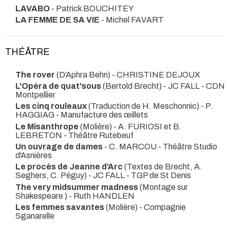
LAVABO
- Patrick BOUCHITEY
LA FEMME DE SA VIE
- Michel FAVART
THÉÂTRE
The rover
(D’Aphra Behn) - CHRISTINE DEJOUX
L'Opéra de quat'sous
(Bertold Brecht) - JC FALL
- CDN
Montpellier
Les cinq rouleaux
(Traduction de H. Meschonnic) - P.
HAGGIAG
- Manufacture des œillets
Le Misanthrope
(Molière) - A. FURIOSI et B.
LEBRETON
- Théâtre Rutebeuf
Un ouvrage de dames
- C. MARCOU
- Théâtre Studio
d'Asnières
Le procès de Jeanne d'Arc
(Textes de Brecht, A.
Seghers, C. Péguy) - JC FALL
- TGP de St Denis
The very midsummer madness
(Montage sur
Shakespeare ) - Ruth HANDLEN
Les femmes savantes
(Molière) - Compagnie
Sganarelle