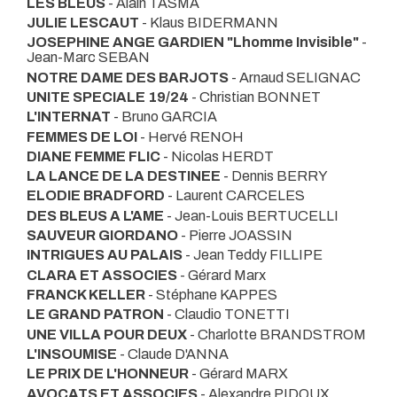
LES BLEUS
- Alain TASMA
JULIE LESCAUT
- Klaus BIDERMANN
JOSEPHINE ANGE GARDIEN "Lhomme Invisible"
-
Jean-Marc SEBAN
NOTRE DAME DES BARJOTS
- Arnaud SELIGNAC
UNITE SPECIALE 19/24
- Christian BONNET
L'INTERNAT
- Bruno GARCIA
FEMMES DE LOI
- Hervé RENOH
DIANE FEMME FLIC
- Nicolas HERDT
LA LANCE DE LA DESTINEE
- Dennis BERRY
ELODIE BRADFORD
- Laurent CARCELES
DES BLEUS A L'AME
- Jean-Louis BERTUCELLI
SAUVEUR GIORDANO
- Pierre JOASSIN
INTRIGUES AU PALAIS
- Jean Teddy FILLIPE
CLARA ET ASSOCIES
- Gérard Marx
FRANCK KELLER
- Stéphane KAPPES
LE GRAND PATRON
- Claudio TONETTI
UNE VILLA POUR DEUX
- Charlotte BRANDSTROM
L'INSOUMISE
- Claude D'ANNA
LE PRIX DE L'HONNEUR
- Gérard MARX
AVOCATS ET ASSOCIES
- Alexandre PIDOUX