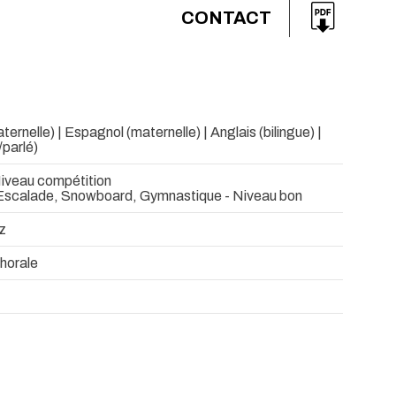
CONTACT
ternelle) | Espagnol (maternelle) | Anglais (bilingue) |
/parlé)
Niveau compétition
 Escalade, Snowboard, Gymnastique - Niveau bon
z
horale