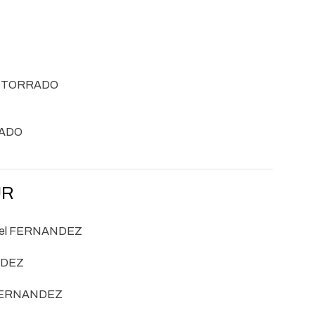
N TORRADO
RADO
UR
xel FERNANDEZ
NDEZ
 FERNANDEZ