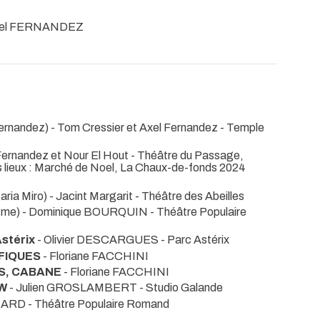
xel FERNANDEZ
ernandez) - Tom Cressier et Axel Fernandez
- Temple
Fernandez et Nour El Hout
- Théâtre du Passage,
s lieux : Marché de Noel, La Chaux-de-fonds 2024
ria Miro) - Jacint Margarit
- Théâtre des Abeilles
ègme) - Dominique BOURQUIN
- Théâtre Populaire
stérix
- Olivier DESCARGUES
- Parc Astérix
IFIQUES
- Floriane FACCHINI
S, CABANE
- Floriane FACCHINI
W
- Julien GROSLAMBERT
- Studio Galande
CHARD
- Théâtre Populaire Romand