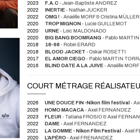
2023
F.A.C
- Jean-Baptiste ANDREZ
2022
INERTIE
- Nathan JUCKER
2022
OMG !
- Anaëlle MORF & Cristina MÜLLER
2020
TROP MIGNON
- Lucie GUILLEMOT
2020
URNE
- Loic MALDONADO
2020
BIG BANG BOOMRANG
- Pablo MARTI
2018
18-68
- Robin ERARD
2018
BLOOD JACKET
- Oskar ROSETTI
2017
EL AMOR CIEGO
- Pablo MARTIN TOR
2016
BLIND DATE A LA JUIVE
- Anaëlle MORF
COURT MÉTRAGE RÉALISATE
2026
UNE DOUCE FIN -Nikon film festival
- A
2026
HOMO MACACA
- Axel FERNANDEZ
2023
FLEUR
- Tatiana FROSIO & Axel FERNA
2022
DAME
- Axel FERNANDEZ
2021
LA GOMME - Nikon Film Festival
- Axel
2020
L'APÉRO
- Axel FRENANDEZ