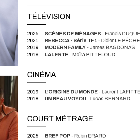
TÉLÉVISION
2025
SCÈNES DE MÉNAGES
- Francis DUQU
2021
REBECCA - Série TF1
- Didier LE PÊCH
2019
MODERN FAMILY
- James BAGDONAS
2018
L’ALERTE
- Moïra PITTELOUD
CINÉMA
2019
L’ORIGINE DU MONDE
- Laurent LAFITT
2018
UN BEAU VOYOU
- Lucas BERNARD
COURT MÉTRAGE
2025
BREF POP
- Robin ERARD