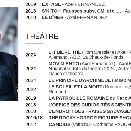
2019
EXTASE
- Axel FERNANDEZ
2018
S'KITCH- Fausses pubs, CM, etc ....
- A
2018
LE DÎNER
- Axel FERNANDEZ
THÉÂTRE
LIT BIÈRE THÉ
(Tom Cressier et Axel F
2024
Allemand, ABC, La Chaux-de-Fonds
MOVIMIENTO
(Axel Fernandez) - Axel 
2024
Neuchâtel, fête du théâtre 2024 , Autre
Danse et théâtre
2024
LE PRINCIPE D'ARCHIMÈDE
(Josep Ma
LE SOLEIL ET LA MORT
(Bernard Li
2022
Romand
2019
LA PATROUILLE ROMAINE du Parc A
2018
L’OFFICE DES CURIOSITÉS SCIENT
2018
L’ENDROIT DES FRAISES SAUVAGE
2016/18
THE ROCKY HORROR PICTURE SHO
2012
CANDIDE
(Voltaire) - Catherine PAU