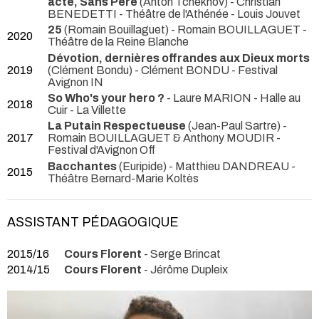
acte, Sans Père
(Anton Tchékhov) - Christian
BENEDETTI
- Théâtre de l'Athénée - Louis Jouvet
25
(Romain Bouillaguet) - Romain BOUILLAGUET
-
2020
Théâtre de la Reine Blanche
Dévotion, dernières offrandes aux Dieux morts
2019
(Clément Bondu) - Clément BONDU
- Festival
Avignon IN
So Who's your hero ?
- Laure MARION
- Halle au
2018
Cuir - La Villette
La Putain Respectueuse
(Jean-Paul Sartre) -
2017
Romain BOUILLAGUET & Anthony MOUDIR
-
Festival d'Avignon Off
Bacchantes
(Euripide) - Matthieu DANDREAU
-
2015
Théâtre Bernard-Marie Koltès
ASSISTANT PÉDAGOGIQUE
2015/16
Cours Florent
- Serge Brincat
2014/15
Cours Florent
- Jérôme Dupleix