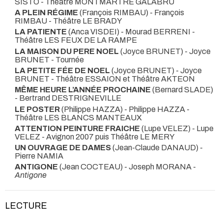
SISTO
- Théâtre MONTMARTRE GALABRU
A PLEIN RÉGIME
(François RIMBAU) - François
RIMBAU
- Théâtre LE BRADY
LA PATIENTE
(Anca VISDEI) - Mourad BERRENI
-
Théâtre LES FEUX DE LA RAMPE
LA MAISON DU PERE NOEL
(Joyce BRUNET) - Joyce
BRUNET
- Tournée
LA PETITE FÉE DE NOEL
(Joyce BRUNET) - Joyce
BRUNET
- Théâtre ESSAION et Théâtre AKTEON
MÊME HEURE L’ANNÉE PROCHAINE
(Bernard SLADE)
- Bertrand DESTRIGNEVILLE
LE POSTER
(Philippe HAZZA) - Philippe HAZZA
-
Théâtre LES BLANCS MANTEAUX
ATTENTION PEINTURE FRAICHE
(Lupe VELEZ) - Lupe
VELEZ
- Avignon 2007 puis Théâtre LE MERY
UN OUVRAGE DE DAMES
(Jean-Claude DANAUD) -
Pierre NAMIA
ANTIGONE
(Jean COCTEAU) - Joseph MORANA -
Antigone
LECTURE