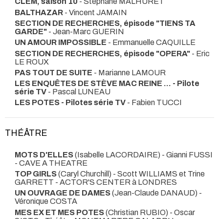
CLEM, saison 10
- Stéphane MALHURET
BALTHAZAR
- Vincent JAMAIN
SECTION DE RECHERCHES, épisode "TIENS TA
GARDE"
- Jean-Marc GUERIN
UN AMOUR IMPOSSIBLE
- Emmanuelle CAQUILLE
SECTION DE RECHERCHES, épisode "OPERA"
- Eric
LE ROUX
PAS TOUT DE SUITE
- Marianne LAMOUR
LES ENQUÊTES DE STÈVE MAC REINE … - Pilote
série TV
- Pascal LUNEAU
LES POTES - Pilotes série TV
- Fabien TUCCI
THÉÂTRE
MOTS D'ELLES
(Isabelle LACORDAIRE) - Gianni FUSSI
- CAVE A THEATRE
TOP GIRLS
(Caryl Churchill) - Scott WILLIAMS et Trine
GARRETT
- ACTOR'S CENTER à LONDRES
UN OUVRAGE DE DAMES
(Jean-Claude DANAUD) -
Véronique COSTA
MES EX ET MES POTES
(Christian RUBIO) - Oscar