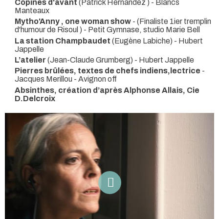
Copines d'avant
(Patrick Hernandez )
- Blancs
Manteaux
Mytho'Anny , one woman show
-
(Finaliste 1ier tremplin
d'humour de Risoul ) - Petit Gymnase, studio Marie Bell
La station Champbaudet
(Eugène Labiche) - Hubert
Jappelle
L’atelier
(Jean-Claude Grumberg) - Hubert Jappelle
Pierres brûlées, textes de chefs indiens,lectrice
-
Jacques Merillou
- Avignon off
Absinthes, création d’après Alphonse Allais, Cie
D.Delcroix