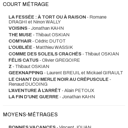
COURT MÉTRAGE
LA FESSÉE : À TORT OU À RAISON
- Romane
DRAGHI et Ninon WALLY
VOISINS
- Jonathan KAHN
THE MUSE
- Thibaut OSKIAN
COM'HAIR
- Cédric DUTOT
L'OUBLIÉE
- Matthieu WASSIK
COMME DES SOLEILS CRACHÉS
- Thibaut OSKIAN
FÉLIS CATUS
- Olivier GREGOIRE
Z
- Thibaut OSKIAN
GEEKNAPPING
- Laurent BREUIL et Mickael GIRAULT
LE CHANT DU MERLE NOIR AU CRÉPUSCULE
-
Renaud DUCOING
L'AVENTURE À L'ARRÊT
- Alain PETOUX
LA FIN D'UNE GUERRE
- Jonathan KAHN
MOYENS-MÉTRAGES
BONNES VACANCES
- Vincent JOUAN