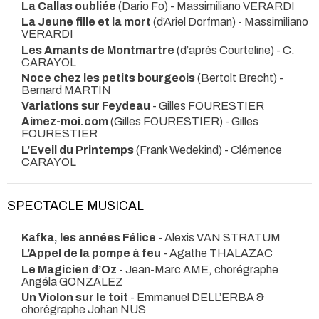
La Callas oubliée
(Dario Fo) - Massimiliano VERARDI
La Jeune fille et la mort
(d’Ariel Dorfman) - Massimiliano
VERARDI
Les Amants de Montmartre
(d’après Courteline) - C.
CARAYOL
Noce chez les petits bourgeois
(Bertolt Brecht) -
Bernard MARTIN
Variations sur Feydeau
- Gilles FOURESTIER
Aimez-moi.com
(Gilles FOURESTIER) - Gilles
FOURESTIER
L’Eveil du Printemps
(Frank Wedekind) - Clémence
CARAYOL
SPECTACLE MUSICAL
Kafka, les années Félice
- Alexis VAN STRATUM
L’Appel de la pompe à feu
- Agathe THALAZAC
Le Magicien d’Oz
- Jean-Marc AME, chorégraphe
Angéla GONZALEZ
Un Violon sur le toit
- Emmanuel DELL’ERBA &
chorégraphe Johan NUS