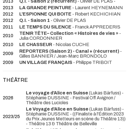
2013
Q.I. - Saison 2 (récurrent)
- Olivier DE PLAS -
2013
LA GRANDE PEINTURE
- Laurent HEYNEMANN
2012
L'ESPIONNE QUI BOITE
- Robert KECHICHIAN
2012
Q.I. - Saison 1
- Olivier DE PLAS
2011
LE TEMPS DU SILENCE
- Franck APPREDERIS
TENIR TÊTE– Collection « Histoires de vies »
-
2010
Julia CORDONNIER
2010
LE CHASSEUR
- Nicolas CUCHE
REPORTERS (Saison 2) - Canal + (récurrent)
-
2009
Gilles BANNIER / Jean-Marc BRONDOLO
2009
UN VILLAGE FRANÇAIS
- Philippe TRIBOIT
THÉÂTRE
Le voyage d'Alice en Suisse
(Lukas Bärfuss) -
2026
Stéphanie DUSSINE
- Festival Off Avignon /
Théâtre des Lucioles
Le Voyage d'Alice en Suisse
(Lukas Bärfuss) -
Stéphanie DUSSINE -
((Finaliste à l'Édition 2023
2023/25
du Prix Jeunes Metteurs en scène du Théâtre 13))
- Théâtre 13 & Théâtre de Belleville