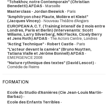
"Tchekhov, notre Contemporain" (Christian
Benedetti) AFDAS
- Marseille
Masterclass - Jordan Beswick
- Paris
"Amphitryon chez Plaute, Molière et Kleist"
(Jacques Vincey)
- Nouveau Théâtre d'Angers
EUROPEAN A.C.T. (Training intensif de 2 mois entre
Londres, Paris et Berlin) (Intervenants: Scott
Wiliams, Larry Silverberg, Niki Flacks, Cicely Berry
et Jens Roth) AFDAS
- The Actors Centre, Londres
"Acting Technique" - Robert Castle
- Paris
"L'acteur devant la caméra" (Bruno Nuytten,
Tatiana Vialle et Jérôme Bonnell) AFDAS
-
EMERGENCE 2008
"Nature rythmique des textes" (David Lescot)
-
Comédie de Reims
FORMATION
Ecole du Studio d'Asnières (Cie Jean-Louis Martin-
Barbaz)
-
Ecole des Enfants Terribles
-