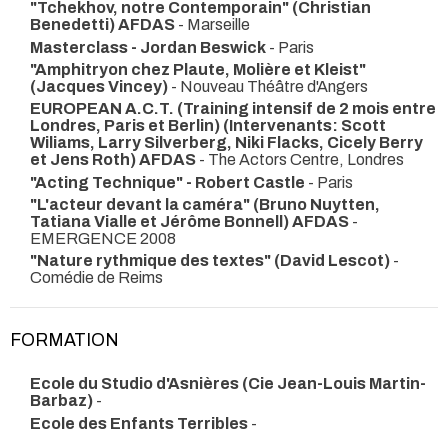
"Tchekhov, notre Contemporain" (Christian
Benedetti) AFDAS
- Marseille
Masterclass - Jordan Beswick
- Paris
"Amphitryon chez Plaute, Molière et Kleist"
(Jacques Vincey)
- Nouveau Théâtre d'Angers
EUROPEAN A.C.T. (Training intensif de 2 mois entre
Londres, Paris et Berlin) (Intervenants: Scott
Wiliams, Larry Silverberg, Niki Flacks, Cicely Berry
et Jens Roth) AFDAS
- The Actors Centre, Londres
"Acting Technique" - Robert Castle
- Paris
"L'acteur devant la caméra" (Bruno Nuytten,
Tatiana Vialle et Jérôme Bonnell) AFDAS
-
EMERGENCE 2008
"Nature rythmique des textes" (David Lescot)
-
Comédie de Reims
FORMATION
Ecole du Studio d'Asnières (Cie Jean-Louis Martin-
Barbaz)
-
Ecole des Enfants Terribles
-