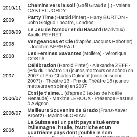
Chemins vers la soif
(Gaël Giraud s.j.) - Valérie
2010/11
CASTEL-JORDY
Party Time
(Harold Pinter) - Harry BURTON
-
2009
John Gielgud Theatre, Londres
Le Jeu de l'Amour et du Hasard
(Marivaux) -
2008/09
Axelle PEYRET
Vengeances et Cie
(d'après Jacques Rebotier)
2008
- Joachim SERREAU
Les Femmes Savantes
(Molière) - Véronique
2008
COSTA
Célébration
(Harold Pinter) - Alexandre ZEFF -
(Prix du Théâtre 13 (jeunes metteurs en scène) en
2007
2007 et Prix Charles Oulmont (mise en scène
2007)) - Théâtre 13 - Prix du Théâtre 13 (jeunes
metteurs en scène) en 2007
Et si je t'aime...
(d'après 3 textes de Noëlle
2006/07
Renaude) - Maxime LEROUX
- Présence Pasteur
à Avignon
Meilleurs Souvenirs de Grado
(Franz-Xaver
2006/07
Kroetz) - Marina GLORIAN
La Suisse est un petit pays situé entre
l'Allemagne, l'Italie, l'Autriche et un
2006
quatrième pays dont j'oublie le nom