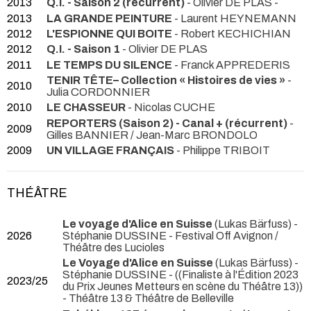
2013
Q.I. - Saison 2 (récurrent)
- Olivier DE PLAS -
2013
LA GRANDE PEINTURE
- Laurent HEYNEMANN
2012
L'ESPIONNE QUI BOITE
- Robert KECHICHIAN
2012
Q.I. - Saison 1
- Olivier DE PLAS
2011
LE TEMPS DU SILENCE
- Franck APPREDERIS
TENIR TÊTE– Collection « Histoires de vies »
-
2010
Julia CORDONNIER
2010
LE CHASSEUR
- Nicolas CUCHE
REPORTERS (Saison 2) - Canal + (récurrent)
-
2009
Gilles BANNIER / Jean-Marc BRONDOLO
2009
UN VILLAGE FRANÇAIS
- Philippe TRIBOIT
THÉÂTRE
Le voyage d'Alice en Suisse
(Lukas Bärfuss) -
2026
Stéphanie DUSSINE
- Festival Off Avignon /
Théâtre des Lucioles
Le Voyage d'Alice en Suisse
(Lukas Bärfuss) -
Stéphanie DUSSINE -
((Finaliste à l'Édition 2023
2023/25
du Prix Jeunes Metteurs en scène du Théâtre 13))
- Théâtre 13 & Théâtre de Belleville