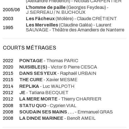
(Alexandre Friederich) - Nicolas CARPENTIER
L'homme de paille
(Georges Feydeau) -
2005/06
J.SERREAU / N.BUCHOUX
2003
Les Fâcheux
(Molière) - Claude CRÉTIENT
Les Merveilles
(Claudine Galéa) - Laurent
1995
SAUVAGE
- Théâtre des Amandiers de Nanterre
COURTS MÉTRAGES
2022
PONTAGE
- Thomas PARIC
2020
NUISIBLE(S)
- Victor & Pierre CESCA
2015
DANS SES YEUX
- Raphaël URBAIN
2015
THE CURE
- Xavier MESME
2014
REPLIKA
- Luc WALPOTH
2012
JE
- Tatiana BECQUET
2012
LA MERE MORTE
- Thierry CHARRIER
2008
STATU QUO
- Cyprien VIAL
2008
SOUDAIN SES MAINS . . .
- Emmanuel GRAS
2008
LA DINDE MARINEE
- Benoît AMEIL