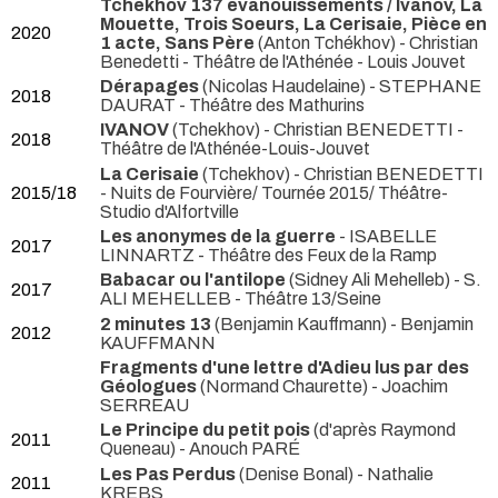
Tchékhov 137 évanouissements / Ivanov, La
Mouette, Trois Soeurs, La Cerisaie, Pièce en
2020
1 acte, Sans Père
(Anton Tchékhov) - Christian
Benedetti
- Théâtre de l'Athénée - Louis Jouvet
Dérapages
(Nicolas Haudelaine) - STEPHANE
2018
DAURAT
- Théâtre des Mathurins
IVANOV
(Tchekhov) - Christian BENEDETTI
-
2018
Théâtre de l'Athénée-Louis-Jouvet
La Cerisaie
(Tchekhov) - Christian BENEDETTI
2015/18
- Nuits de Fourvière/ Tournée 2015/ Théâtre-
Studio d'Alfortville
Les anonymes de la guerre
- ISABELLE
2017
LINNARTZ
- Théâtre des Feux de la Ramp
Babacar ou l'antilope
(Sidney Ali Mehelleb) - S.
2017
ALI MEHELLEB
- Théâtre 13/Seine
2 minutes 13
(Benjamin Kauffmann) - Benjamin
2012
KAUFFMANN
Fragments d'une lettre d'Adieu lus par des
Géologues
(Normand Chaurette) - Joachim
SERREAU
Le Principe du petit pois
(d'après Raymond
2011
Queneau) - Anouch PARÉ
Les Pas Perdus
(Denise Bonal) - Nathalie
2011
KREBS