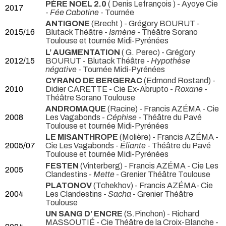
PÈRE NÖEL 2.0
( Denis Lefrançois ) - Ayoye Cie
2017
-
Fée Cabotine
- Tournée
ANTIGONE
(Brecht ) - Grégory BOURUT -
2015/16
Blutack Théâtre -
Ismène
- Théâtre Sorano
Toulouse et tournée Midi-Pyrénées
L’ AUGMENTATION
( G. Perec) - Grégory
2012/15
BOURUT - Blutack Théâtre -
Hypothèse
négative
- Tournée Midi-Pyrénées
CYRANO DE BERGERAC
(Edmond Rostand) -
2010
Didier CARETTE - Cie Ex-Abrupto -
Roxane
-
Théâtre Sorano Toulouse
ANDROMAQUE
(Racine) - Francis AZÉMA - Cie
2008
Les Vagabonds -
Céphise
- Théâtre du Pavé
Toulouse et tournée Midi-Pyrénées
LE MISANTHROPE
(Molière) - Francis AZÉMA -
2005/07
Cie Les Vagabonds -
Éliante
- Théâtre du Pavé
Toulouse et tournée Midi-Pyrénées
FESTEN
(Vinterberg) - Francis AZÉMA - Cie Les
2005
Clandestins -
Mette
- Grenier Théâtre Toulouse
PLATONOV
(Tchekhov) - Francis AZÉMA- Cie
2004
Les Clandestins -
Sacha
- Grenier Théâtre
Toulouse
UN SANG D’ ENCRE
(S.Pinchon) - Richard
MASSOUTIÉ - Cie Théâtre de la Croix-Blanche -