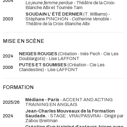
2004
La jeune femme perdue
- Théâtre de la Croix-
Blanche Albi et Tournée Tarn
SOUDAIN L’ ÉTÉ DERNIER
(T. Williams) -
2003
Stéphane PINCHON -
Catherine Venable
-
Théâtre de la Croix-Blanche Albi
MISE EN SCÈNE
NEIGES ROUGES
(Création - Inès Pech - Cie Les
2024
Doublargots) - Lise LAFFONT
PUTES ET SOUMISES
(Création - Cie Les
2006
Clandestins) - Lise LAFFONT
FORMATION
Médiane - Paris
- ACCENT AND ACTING
2025/26
TRAINING EN ANGLAIS
Jean-Charles Mouveaux de la Formation
2024
Saudade.
- STAGE : VRAI/PASVRAI - Dirigé par
Zabou Breitman
Création d’un training d’acteurs.trices avec