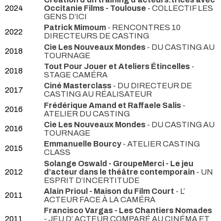
2024
Occitanie Films - Toulouse
- COLLECTIF LES
GENS D’ICI
Patrick Mimoum
- RENCONTRES 10
2022
DIRECTEURS DE CASTING
Cie Les Nouveaux Mondes
- DU CASTING AU
2018
TOURNAGE
Tout Pour Jouer et Ateliers Étincelles
-
2018
STAGE CAMÉRA
Ciné Masterclass
- DU DIRECTEUR DE
2017
CASTING AU RÉALISATEUR
Frédérique Amand et Raffaele Salis
-
2016
ATELIER DU CASTING
Cie Les Nouveaux Mondes
- DU CASTING AU
2016
TOURNAGE
Emmanuelle Bourcy
- ATELIER CASTING
2015
CLASS
Solange Oswald - GroupeMerci - Le jeu
2012
d’acteur dans le théâtre contemporain
- UN
ESPRIT D’INCERTITUDE
Alain Prioul - Maison du Film Court
- L’
2011
ACTEUR FACE À LA CAMÉRA
Francisco Vargas - Les Chantiers Nomades
2011
- JEU D’ ACTEUR COMPARÉ AU CINÉMA ET