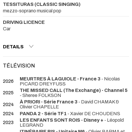
TESSITURAS (CLASSIC SINGING)
mezzo-soprano musical pop
DRIVING LICENCE
Car
DETAILS
TÉLÉVISION
MEURTRES À LAGUIOLE - France 3
- Nicolas
2026
PICARD DREYFUSS
THE MISSED CALL (The Exchange) - Channel 5
2025
- Sheree FOLKSON
À PRIORI - Série France 3
- David CHAMAK &
2024
Olivier CHAPELLE
2024
PANDA 2 - Série TF1
- Xavier DE CHOUDENS
LES ENFANTS SONT ROIS - Disney +
- Léopold
2023
LEGRAND
ITINÉRAIRE BIS - Unitaire M6
- Olivier BARMA et