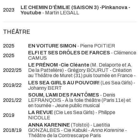
LE CHEMIN D’ÉMILIE (SAISON 3) -Pinkanova -
2023
Youtube
- Martin LEGALL
THÉÂTRE
2025
EN VOITURE SIMON
- Pierre POITIER
ELFI ET SES DRÔLES DE FARCES
- Clémence
2025
CAMUS
LE PRÉNOM -Cie Cléante
(M. Delaporte et A.
2022/25
De la Pattelière) - Grégory BOURUT
- Création
au Théâtre de Muret (31) puis tournée en France -
LES SEA GIRLS AU POUVOIR!
(Les Sea Girls) -
2019/22
Johanny BERT
SOUM, L’AMI DES FANTÔMES
- Denis
2021/22
LEFRANÇOIS
- À la folie théâtre (Paris 11e) et
en tournée - Jeune public musical
LA REVUE
(Cie Les Sea Girls) - Philippe
2019
NICOLLE
ANNA KARENINE
(Tolstoï) - Laetitia
2018/19
GONZALBES - Cie Kabuki -
Anna Karenine
-
Théâtre de la Contrescarpe Paris