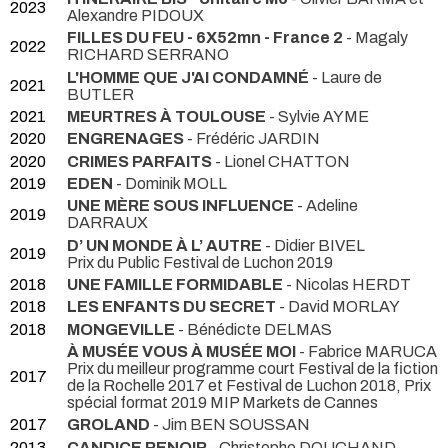
2023
Alexandre PIDOUX
FILLES DU FEU - 6X52mn - France 2
- Magaly
2022
RICHARD SERRANO
L'HOMME QUE J'AI CONDAMNÉ
- Laure de
2021
BUTLER
2021
MEURTRES À TOULOUSE
- Sylvie AYME
2020
ENGRENAGES
- Frédéric JARDIN
2020
CRIMES PARFAITS
- Lionel CHATTON
2019
EDEN
- Dominik MOLL
UNE MÈRE SOUS INFLUENCE
- Adeline
2019
DARRAUX
D’ UN MONDE À L’ AUTRE
- Didier BIVEL
2019
Prix du Public Festival de Luchon 2019
2018
UNE FAMILLE FORMIDABLE
- Nicolas HERDT
2018
LES ENFANTS DU SECRET
- David MORLAY
2018
MONGEVILLE
- Bénédicte DELMAS
À MUSÉE VOUS À MUSÉE MOI
- Fabrice MARUCA
Prix du meilleur programme court Festival de la fiction
2017
de la Rochelle 2017 et Festival de Luchon 2018, Prix
spécial format 2019 MIP Markets de Cannes
2017
GROLAND
- Jim BEN SOUSSAN
2013
CANDICE RENOIR
- Christophe DOUCHAND