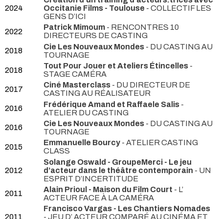
2024
Occitanie Films - Toulouse
- COLLECTIF LES
GENS D’ICI
Patrick Mimoum
- RENCONTRES 10
2022
DIRECTEURS DE CASTING
Cie Les Nouveaux Mondes
- DU CASTING AU
2018
TOURNAGE
Tout Pour Jouer et Ateliers Étincelles
-
2018
STAGE CAMÉRA
Ciné Masterclass
- DU DIRECTEUR DE
2017
CASTING AU RÉALISATEUR
Frédérique Amand et Raffaele Salis
-
2016
ATELIER DU CASTING
Cie Les Nouveaux Mondes
- DU CASTING AU
2016
TOURNAGE
Emmanuelle Bourcy
- ATELIER CASTING
2015
CLASS
Solange Oswald - GroupeMerci - Le jeu
2012
d’acteur dans le théâtre contemporain
- UN
ESPRIT D’INCERTITUDE
Alain Prioul - Maison du Film Court
- L’
2011
ACTEUR FACE À LA CAMÉRA
Francisco Vargas - Les Chantiers Nomades
2011
- JEU D’ ACTEUR COMPARÉ AU CINÉMA ET