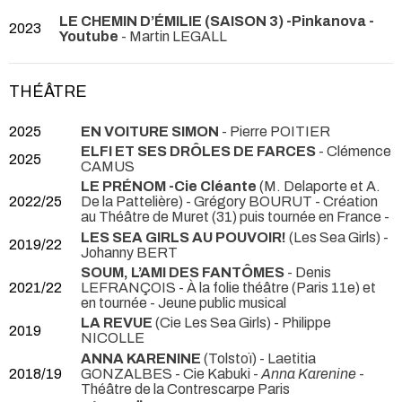
LE CHEMIN D’ÉMILIE (SAISON 3) -Pinkanova -
2023
Youtube
- Martin LEGALL
THÉÂTRE
2025
EN VOITURE SIMON
- Pierre POITIER
ELFI ET SES DRÔLES DE FARCES
- Clémence
2025
CAMUS
LE PRÉNOM -Cie Cléante
(M. Delaporte et A.
2022/25
De la Pattelière) - Grégory BOURUT
- Création
au Théâtre de Muret (31) puis tournée en France -
LES SEA GIRLS AU POUVOIR!
(Les Sea Girls) -
2019/22
Johanny BERT
SOUM, L’AMI DES FANTÔMES
- Denis
2021/22
LEFRANÇOIS
- À la folie théâtre (Paris 11e) et
en tournée - Jeune public musical
LA REVUE
(Cie Les Sea Girls) - Philippe
2019
NICOLLE
ANNA KARENINE
(Tolstoï) - Laetitia
2018/19
GONZALBES - Cie Kabuki -
Anna Karenine
-
Théâtre de la Contrescarpe Paris