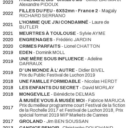
2023
Alexandre PIDOUX
FILLES DU FEU - 6X52mn - France 2
- Magaly
2022
RICHARD SERRANO
L'HOMME QUE J'AI CONDAMNÉ
- Laure de
2021
BUTLER
2021
MEURTRES À TOULOUSE
- Sylvie AYME
2020
ENGRENAGES
- Frédéric JARDIN
2020
CRIMES PARFAITS
- Lionel CHATTON
2019
EDEN
- Dominik MOLL
UNE MÈRE SOUS INFLUENCE
- Adeline
2019
DARRAUX
D’ UN MONDE À L’ AUTRE
- Didier BIVEL
2019
Prix du Public Festival de Luchon 2019
2018
UNE FAMILLE FORMIDABLE
- Nicolas HERDT
2018
LES ENFANTS DU SECRET
- David MORLAY
2018
MONGEVILLE
- Bénédicte DELMAS
À MUSÉE VOUS À MUSÉE MOI
- Fabrice MARUCA
Prix du meilleur programme court Festival de la fiction
2017
de la Rochelle 2017 et Festival de Luchon 2018, Prix
spécial format 2019 MIP Markets de Cannes
2017
GROLAND
- Jim BEN SOUSSAN
2013
CANDICE RENOIR
- Christophe DOUCHAND