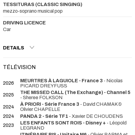
TESSITURAS (CLASSIC SINGING)
mezzo-soprano musical pop
DRIVING LICENCE
Car
DETAILS
TÉLÉVISION
MEURTRES À LAGUIOLE - France 3
- Nicolas
2026
PICARD DREYFUSS
THE MISSED CALL (The Exchange) - Channel 5
2025
- Sheree FOLKSON
À PRIORI - Série France 3
- David CHAMAK &
2024
Olivier CHAPELLE
2024
PANDA 2 - Série TF1
- Xavier DE CHOUDENS
LES ENFANTS SONT ROIS - Disney +
- Léopold
2023
LEGRAND
ITINÉRAIRE BIS - Unitaire M6
- Olivier BARMA et