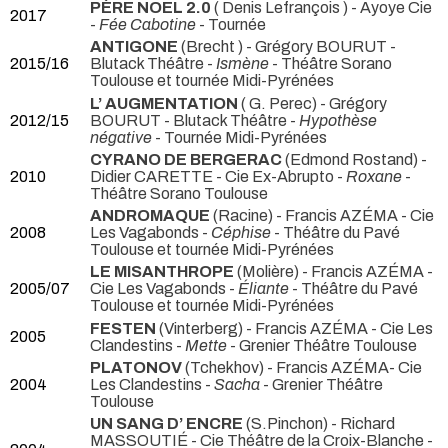
PÈRE NÖEL 2.0
( Denis Lefrançois ) - Ayoye Cie
2017
-
Fée Cabotine
- Tournée
ANTIGONE
(Brecht ) - Grégory BOURUT -
2015/16
Blutack Théâtre -
Ismène
- Théâtre Sorano
Toulouse et tournée Midi-Pyrénées
L’ AUGMENTATION
( G. Perec) - Grégory
2012/15
BOURUT - Blutack Théâtre -
Hypothèse
négative
- Tournée Midi-Pyrénées
CYRANO DE BERGERAC
(Edmond Rostand) -
2010
Didier CARETTE - Cie Ex-Abrupto -
Roxane
-
Théâtre Sorano Toulouse
ANDROMAQUE
(Racine) - Francis AZÉMA - Cie
2008
Les Vagabonds -
Céphise
- Théâtre du Pavé
Toulouse et tournée Midi-Pyrénées
LE MISANTHROPE
(Molière) - Francis AZÉMA -
2005/07
Cie Les Vagabonds -
Éliante
- Théâtre du Pavé
Toulouse et tournée Midi-Pyrénées
FESTEN
(Vinterberg) - Francis AZÉMA - Cie Les
2005
Clandestins -
Mette
- Grenier Théâtre Toulouse
PLATONOV
(Tchekhov) - Francis AZÉMA- Cie
2004
Les Clandestins -
Sacha
- Grenier Théâtre
Toulouse
UN SANG D’ ENCRE
(S.Pinchon) - Richard
MASSOUTIÉ - Cie Théâtre de la Croix-Blanche -