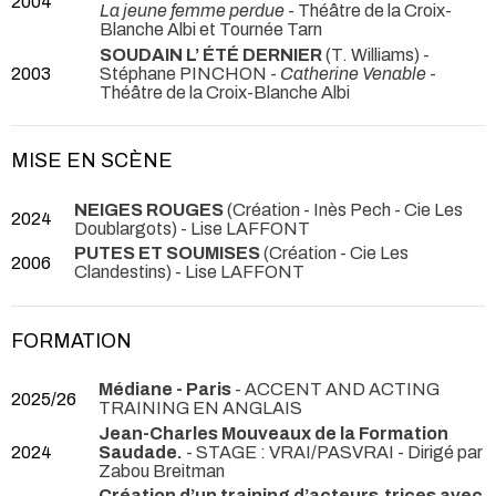
2004
La jeune femme perdue
- Théâtre de la Croix-
Blanche Albi et Tournée Tarn
SOUDAIN L’ ÉTÉ DERNIER
(T. Williams) -
2003
Stéphane PINCHON -
Catherine Venable
-
Théâtre de la Croix-Blanche Albi
MISE EN SCÈNE
NEIGES ROUGES
(Création - Inès Pech - Cie Les
2024
Doublargots) - Lise LAFFONT
PUTES ET SOUMISES
(Création - Cie Les
2006
Clandestins) - Lise LAFFONT
FORMATION
Médiane - Paris
- ACCENT AND ACTING
2025/26
TRAINING EN ANGLAIS
Jean-Charles Mouveaux de la Formation
2024
Saudade.
- STAGE : VRAI/PASVRAI - Dirigé par
Zabou Breitman
Création d’un training d’acteurs.trices avec