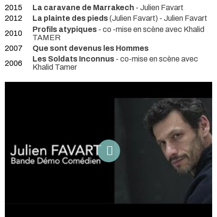
2015
La caravane de Marrakech
- Julien Favart
2012
La plainte des pieds
(Julien Favart) - Julien Favart
Profils atypiques
- co -mise en scène avec Khalid
2010
TAMER
2007
Que sont devenus les Hommes
Les Soldats Inconnus
- co-mise en scène avec
2006
Khalid Tamer