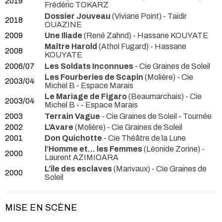
2019
Frédéric TOKARZ
Dossier Jouveau
(Viviane Point) - Taidir
2018
OUAZINE
2009
Une Iliade
(René Zahnd) - Hassane KOUYATE
Maître Harold
(Athol Fugard) - Hassane
2008
KOUYATE
2006/07
Les Soldats Inconnues
- Cie Graines de Soleil
Les Fourberies de Scapin
(Molière) - Cie
2003/04
Michel B
- Espace Marais
Le Mariage de Figaro
(Beaumarchais) - Cie
2003/04
Michel B
- - Espace Marais
2003
Terrain Vague
- Cie Graines de Soleil
- Tournée
2002
L'Avare
(Molière)
- Cie Graines de Soleil
2001
Don Quichotte
- Cie Théâtre de la Lune
l’Homme et… les Femmes
(Léonide Zorine) -
2000
Laurent AZIMIOARA
L’île des esclaves
(Marivaux) - Cie Graines de
2000
Soleil
MISE EN SCÈNE