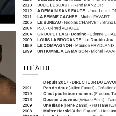
2013
JULIE LESCAUT
- René MANZOR
2012
A DEMAIN SANS FAUTE
- Jean-Louis L
2011
LA FEMME CACHEE
- Michel FAVART
2005
LE BUREAU
- Nicolas CHARVET / Bruno
2004
P.J.
- Gérard VERGEZ
2004
GROUPE FLAG - Domino
- Etienne DHA
2000
LOUIS LA BROCANTE - Le Double Jeu
-
1999
LE COMPAGNON
- Maurice FRYDLAND
1999
UN HOMME A LA MAISON
- Michel FAVA
THÉÂTRE
Depuis 2017 - DIRECTEUR DU LAV
2021
Pas de deux
(Julien Favart) - Création c
2019
C'est pas le bon moment
(Frédéric T
2018
Dossier Jouveau
(Viviane Point) - Ta
2009
Une Iliade
(René Zahnd) - Hassane K
2008
Maître Harold
(Athol Fugard) - Hass