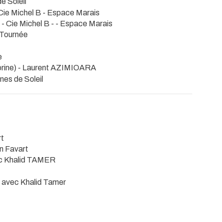
e Soleil
 Cie Michel B
- Espace Marais
- Cie Michel B
- - Espace Marais
 Tournée
e
orine) - Laurent AZIMIOARA
nes de Soleil
rt
en Favart
ec Khalid TAMER
 avec Khalid Tamer