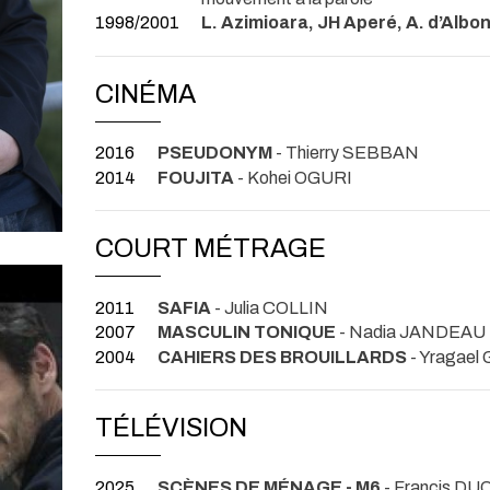
1998/2001
L. Azimioara, JH Aperé, A. d’Albon
CINÉMA
2016
PSEUDONYM
- Thierry SEBBAN
2014
FOUJITA
- Kohei OGURI
COURT MÉTRAGE
2011
SAFIA
- Julia COLLIN
2007
MASCULIN TONIQUE
- Nadia JANDEAU
2004
CAHIERS DES BROUILLARDS
- Yragael
TÉLÉVISION
2025
SCÈNES DE MÉNAGE - M6
- Francis D