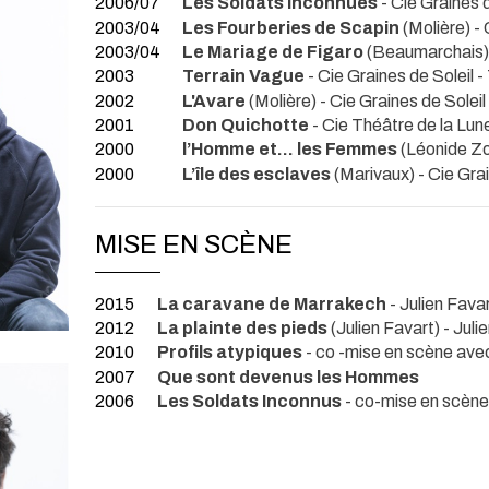
2006/07
Les Soldats Inconnues
- Cie Graines d
2003/04
Les Fourberies de Scapin
(Molière) -
2003/04
Le Mariage de Figaro
(Beaumarchais) 
2003
Terrain Vague
- Cie Graines de Soleil
-
2002
L'Avare
(Molière)
- Cie Graines de Soleil
2001
Don Quichotte
- Cie Théâtre de la Lun
2000
l’Homme et… les Femmes
(Léonide Z
2000
L’île des esclaves
(Marivaux) - Cie Grai
MISE EN SCÈNE
2015
La caravane de Marrakech
- Julien Fava
2012
La plainte des pieds
(Julien Favart) - Juli
2010
Profils atypiques
- co -mise en scène av
2007
Que sont devenus les Hommes
2006
Les Soldats Inconnus
- co-mise en scène