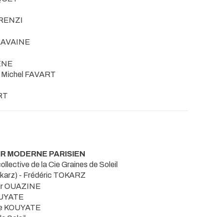
ORENZI
 LAVAINE
ENE
 Michel FAVART
RT
OIR MODERNE PARISIEN
ollective de la Cie Graines de Soleil
okarz) - Frédéric TOKARZ
idir OUAZINE
OUYATE
ane KOUYATE