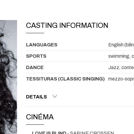
CASTING INFORMATION
LANGUAGES
English (bili
SPORTS
swimming, c
DANCE
Jazz, conte
TESSITURAS (CLASSIC SINGING)
mezzo-sop
DETAILS
CINÉMA
LOVE IS BLIND
- SABINE CROSSEN