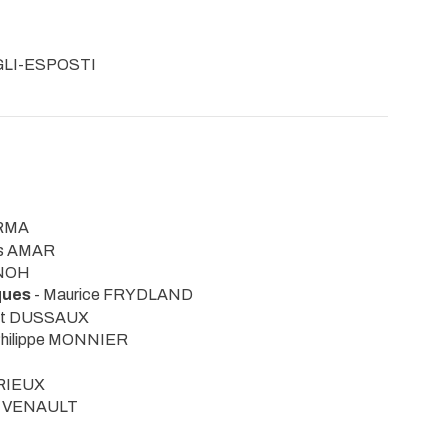
EGLI-ESPOSTI
ARMA
is AMAR
ENOH
ques
- Maurice FRYDLAND
ent DUSSAUX
Philippe MONNIER
LRIEUX
pe VENAULT