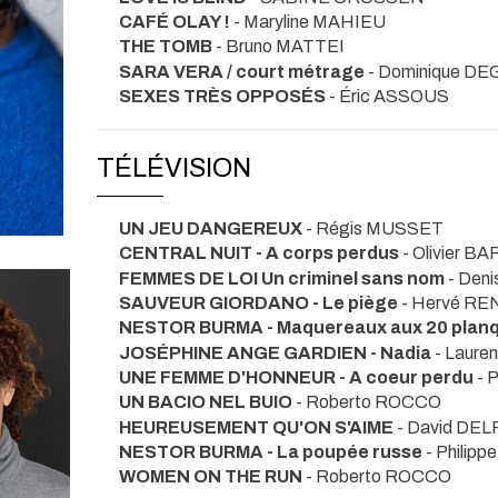
CAFÉ OLAY !
- Maryline MAHIEU
THE TOMB
- Bruno MATTEI
SARA VERA / court métrage
- Dominique D
SEXES TRÈS OPPOSÉS
- Éric ASSOUS
TÉLÉVISION
UN JEU DANGEREUX
- Régis MUSSET
CENTRAL NUIT - A corps perdus
- Olivier B
FEMMES DE LOI Un criminel sans nom
- Den
SAUVEUR GIORDANO - Le piège
- Hervé R
NESTOR BURMA - Maquereaux aux 20 plan
JOSÉPHINE ANGE GARDIEN - Nadia
- Laur
UNE FEMME D'HONNEUR - A coeur perdu
- 
UN BACIO NEL BUIO
- Roberto ROCCO
HEUREUSEMENT QU'ON S'AIME
- David DE
NESTOR BURMA - La poupée russe
- Philip
WOMEN ON THE RUN
- Roberto ROCCO