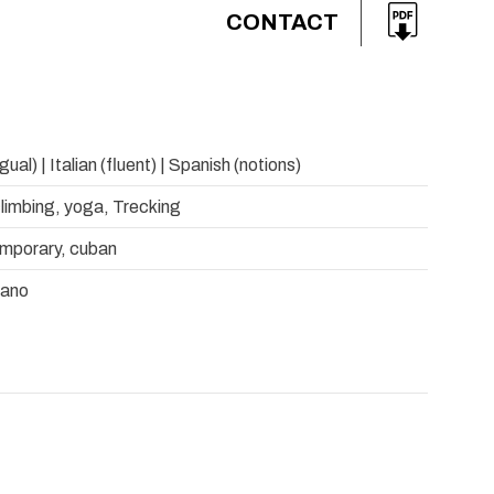
CONTACT
ngual) | Italian (fluent) | Spanish (notions)
limbing, yoga, Trecking
mporary, cuban
rano