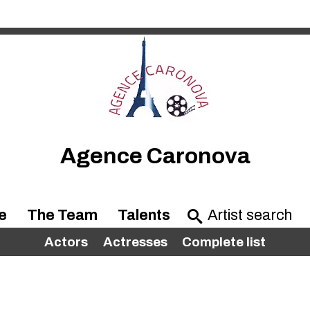
Agence Caronova
e
The Team
Talents
Actors
Actresses
Complete list