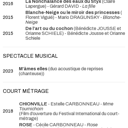
La Nonchalance des eaux du Styx
(Claire
2016
Lapergue) - Gérard DAVID -
La fille
Blanche-Neige ou le miroir des princesses
(
2015
Florent Viguié) - Mario DRAGUNSKY -
Blanche-
Neige
De l’art ou du cochon
(Bénédicte JOUSSE et
2015
Orianne SCHIELE) - Bénédicte Jousse et Orianne
Schiele
SPECTACLE MUSICAL
M’âmes elles
(duo acoustique de reprises
2023
(chanteuse))
COURT MÉTRAGE
CHIONVILLE
- Estelle CARBONNEAU -
Mme
Tournichoin
2018
(Film d’ouverture du Festival International du court-
métrage)
ROSE
- Cécile CARBONNEAU -
Rose