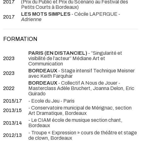
2017
(Prix du Public et Prix du Scénario au Festival des
Petits Courts à Bordeaux)
LES MOTS SIMPLES
- Cécile LAPERGUE -
2017
Adrienne
FORMATION
PARIS (EN DISTANCIEL)
- “Singularité et
2023
visibilité de l’acteur” Médiane Art et
Communication
BORDEAUX
- Stage intensif Technique Meisner
2023
avec Keith Farquhar
BORDEAUX
- Collectif A Nous de Jouer -
2022
Masterclass Adèle Bruchert, Joanna Delon, Eric
Guirado
2015/17
- Ecole du Jeu - Paris
- Conservatoire municipal de Mérignac, section
2013/15
Art Dramatique, Bordeaux
- Le CIAM école de musique section chant,
2013/14
Bordeaux
- Troupe « Expression » cours de théâtre et stage
2012/13
de clown, Bordeaux