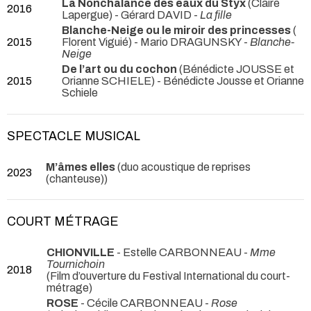
La Nonchalance des eaux du Styx
(Claire
2016
Lapergue) - Gérard DAVID -
La fille
Blanche-Neige ou le miroir des princesses
(
2015
Florent Viguié) - Mario DRAGUNSKY -
Blanche-
Neige
De l’art ou du cochon
(Bénédicte JOUSSE et
2015
Orianne SCHIELE) - Bénédicte Jousse et Orianne
Schiele
SPECTACLE MUSICAL
M’âmes elles
(duo acoustique de reprises
2023
(chanteuse))
COURT MÉTRAGE
CHIONVILLE
- Estelle CARBONNEAU -
Mme
Tournichoin
2018
(Film d’ouverture du Festival International du court-
métrage)
ROSE
- Cécile CARBONNEAU -
Rose