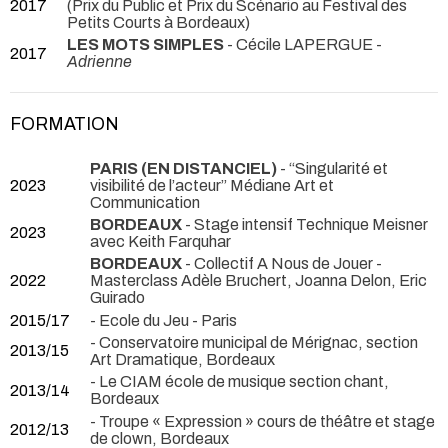
2017
(Prix du Public et Prix du Scénario au Festival des
Petits Courts à Bordeaux)
LES MOTS SIMPLES
- Cécile LAPERGUE -
2017
Adrienne
FORMATION
PARIS (EN DISTANCIEL)
- “Singularité et
2023
visibilité de l’acteur” Médiane Art et
Communication
BORDEAUX
- Stage intensif Technique Meisner
2023
avec Keith Farquhar
BORDEAUX
- Collectif A Nous de Jouer -
2022
Masterclass Adèle Bruchert, Joanna Delon, Eric
Guirado
2015/17
- Ecole du Jeu - Paris
- Conservatoire municipal de Mérignac, section
2013/15
Art Dramatique, Bordeaux
- Le CIAM école de musique section chant,
2013/14
Bordeaux
- Troupe « Expression » cours de théâtre et stage
2012/13
de clown, Bordeaux