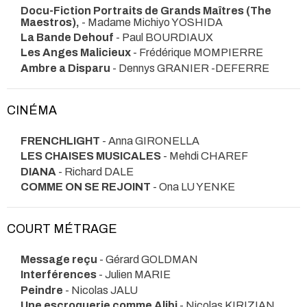
Docu-Fiction Portraits de Grands Maîtres (The
Maestros),
- Madame Michiyo YOSHIDA
La Bande Dehouf
- Paul BOURDIAUX
Les Anges Malicieux
- Frédérique MOMPIERRE
Ambre a Disparu
- Dennys GRANIER -DEFERRE
CINÉMA
FRENCHLIGHT
- Anna GIRONELLA
LES CHAISES MUSICALES
- Mehdi CHAREF
DIANA
- Richard DALE
COMME ON SE REJOINT
- Ona LU YENKE
COURT MÉTRAGE
Message reçu
- Gérard GOLDMAN
Interférences
- Julien MARIE
Peindre
- Nicolas JALU
Une escroquerie comme Alibi
- Nicolas KIRIZIAN