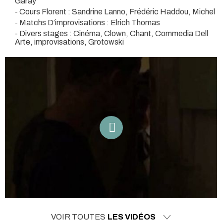
Garay
- Cours Florent : Sandrine Lanno, Frédéric Haddou, Michel
- Matchs D’improvisations : Elrich Thomas
- Divers stages : Cinéma, Clown, Chant, Commedia Dell
Arte, improvisations, Grotowski
VOIR TOUTES
LES VIDÉOS