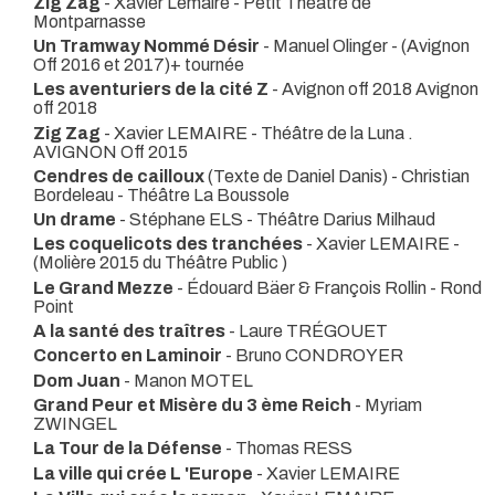
Zig Zag
- Xavier Lemaire
- Petit Théâtre de
Montparnasse
Un Tramway Nommé Désir
- Manuel Olinger
- (Avignon
Off 2016 et 2017)+ tournée
Les aventuriers de la cité Z
- Avignon off 2018 Avignon
off 2018
Zig Zag
- Xavier LEMAIRE
- Théâtre de la Luna .
AVIGNON Off 2015
Cendres de cailloux
(Texte de Daniel Danis) - Christian
Bordeleau
- Théâtre La Boussole
Un drame
- Stéphane ELS
- Théâtre Darius Milhaud
Les coquelicots des tranchées
- Xavier LEMAIRE -
(Molière 2015 du Théâtre Public )
Le Grand Mezze
- Édouard Bäer & François Rollin
- Rond
Point
A la santé des traîtres
- Laure TRÉGOUET
Concerto en Laminoir
- Bruno CONDROYER
Dom Juan
- Manon MOTEL
Grand Peur et Misère du 3 ème Reich
- Myriam
ZWINGEL
La Tour de la Défense
- Thomas RESS
La ville qui crée L 'Europe
- Xavier LEMAIRE