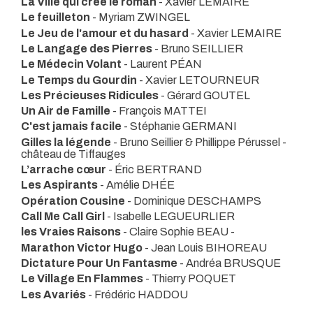
La Ville qui crée le roman
- Xavier LEMAIRE
Le feuilleton
- Myriam ZWINGEL
Le Jeu de l'amour et du hasard
- Xavier LEMAIRE
Le Langage des Pierres
- Bruno SEILLIER
Le Médecin Volant
- Laurent PÉAN
Le Temps du Gourdin
- Xavier LETOURNEUR
Les Précieuses Ridicules
- Gérard GOUTEL
Un Air de Famille
- François MATTEI
C'est jamais facile
- Stéphanie GERMANI
Gilles la légende
- Bruno Seillier & Phillippe Pérussel
-
château de Tiffauges
L’arrache cœur
- Éric BERTRAND
Les Aspirants
- Amélie DHÉE
Opération Cousine
- Dominique DESCHAMPS
Call Me Call Girl
- Isabelle LEGUEURLIER
les Vraies Raisons
- Claire Sophie BEAU -
Marathon Victor Hugo
- Jean Louis BIHOREAU
Dictature Pour Un Fantasme
- Andréa BRUSQUE
Le Village En Flammes
- Thierry POQUET
Les Avariés
- Frédéric HADDOU