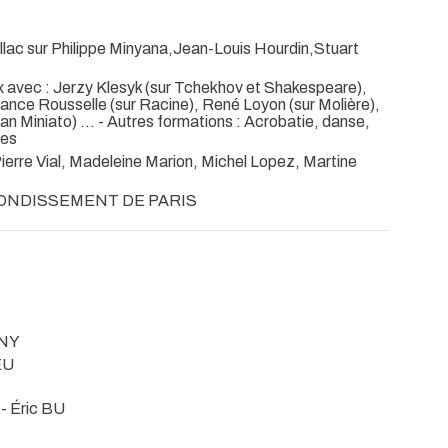
llac sur Philippe Minyana,Jean-Louis Hourdin,Stuart
avec : Jerzy Klesyk (sur Tchekhov et Shakespeare),
rance Rousselle (sur Racine), René Loyon (sur Molière),
 Miniato) ... - Autres formations : Acrobatie, danse,
tes
re Vial, Madeleine Marion, Michel Lopez, Martine
RONDISSEMENT DE PARIS
 NY
EU
- Éric BU