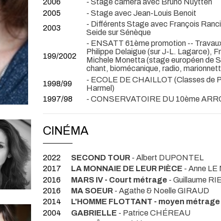
2006
- Stage caméra avec Bruno Nuytten
2005
- Stage avec Jean-Louis Benoit
- Différents Stage avec François Ranci
2003
Seide sur Sénèque
- ENSATT 61ème promotion -- Travaux 
Philippe Delaigue (sur J-L. Lagarce), F
199/2002
Michele Monetta (stage européen de San
chant, biomécanique, radio, marionnet
- ECOLE DE CHAILLOT (Classes de Pier
1998/99
Harmel)
1997/98
- CONSERVATOIRE DU 10ème AR
CINÉMA
2022
SECOND TOUR
- Albert DUPONTEL
2017
LA MONNAIE DE LEUR PIÈCE
- Anne LE
2016
MARS IV - Court métrage
- Guillaume RI
2016
MA SOEUR
- Agathe & Noelle GIRAUD
2014
L'HOMME FLOTTANT - moyen métrage
2004
GABRIELLE
- Patrice CHÉREAU