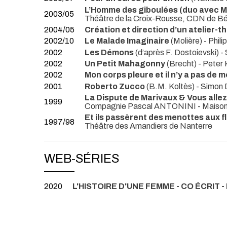
L’Homme des giboulées (duo avec 
2003/05
Théâtre de la Croix-Rousse, CDN de Bét
2004/05
Création et direction d’un atelier-
2002/10
Le Malade Imaginaire
(Molière) - Phi
2002
Les Démons
(d’après F. Dostoievski
2002
Un Petit Mahagonny
(Brecht) - Pete
2002
Mon corps pleure et il n’y a pas de 
2001
Roberto Zucco
(B.M. Koltès) - Sim
La Dispute de Marivaux & Vous allez
1999
Compagnie Pascal ANTONINI
- Maison
Et ils passèrent des menottes aux fl
1997/98
Théâtre des Amandiers de Nanterre
WEB-SÉRIES
2020
L'HISTOIRE D'UNE FEMME - CO ÉCRIT - 