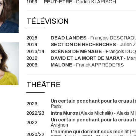
1999
PEUT-ÊTRE
- Cédric KLAPISCH
TÉLÉVISION
2016
DEAD LANDES
- François DESCRA
2014
SECTION DE RECHERCHES
- Julien 
2013/14
SCÈNES DE MÉNAGE
- François DU
2012
DAVID ET LA MORT DE MARAT
- Ma
2003
MALONE
- Franck APPRÉDERIS
THÉÂTRE
Un certain penchant pour la cruaut
2023
Paris
2022/23
Intra Muros
(Alexis Michalik) - Alexis
Un certain penchant pour la cruaut
2022
Avignon
L'homme qui dormait sous mon lit
(Pi
2020/22