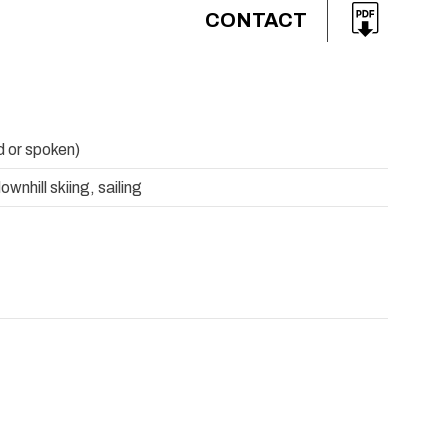
CONTACT
d or spoken)
wnhill skiing, sailing