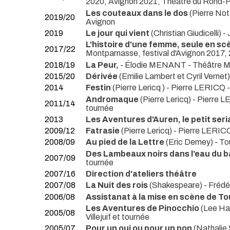
2020, Avignon 2021, Théâtre du Rond-P
Les couteaux dans le dos
(Pierre No
2019/20
Avignon
2019
Le jour qui vient
(Christian Giudicelli
L'histoire d'une femme, seule en sc
2017/22
Montparnasse, festival d'Avignon 2017,
2018/19
La Peur,
- Élodie MENANT
- Théâtre M
2015/20
Dérivée
(Emilie Lambert et Cyril Vernet
2014
Festin
(Pierre Lericq ) - Pierre LERICQ
Andromaque
(Pierre Lericq) - Pierre
2011/14
tournée
2013
Les Aventures d'Auren, le petit serial
2009/12
Fatrasie
(Pierre Lericq) - Pierre LERI
2008/09
Au pied de la Lettre
(Eric Demey)
- To
Des Lambeaux noirs dans l’eau du b
2007/09
tournée
2007/16
Direction d'ateliers théâtre
2007/08
La Nuit des rois
(Shakespeare) - Fréd
2006/08
Assistanat à la mise en scène de T
Les Aventures de Pinocchio
(Lee Ha
2005/08
Villejuif et tournée
2005/07
Pour un oui ou pour un non
(Nathalie 