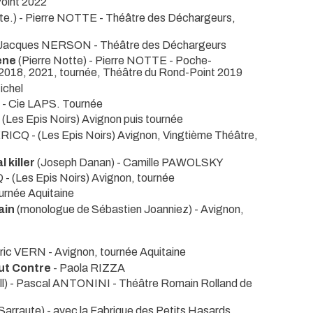
oint 2022
tte.) - Pierre NOTTE
- Théâtre des Déchargeurs,
) - Jacques NERSON
- Théâtre des Déchargeurs
ène
(Pierre Notte) - Pierre NOTTE
- Poche-
 2018, 2021, tournée, Théâtre du Rond-Point 2019
ichel
)
- Cie LAPS. Tournée
- (Les Epis Noirs) Avignon puis tournée
 LERICQ
- (Les Epis Noirs) Avignon, Vingtième Théâtre,
 killer
(Joseph Danan) - Camille PAWOLSKY
CQ
- (Les Epis Noirs) Avignon, tournée
urnée Aquitaine
ain
(monologue de Sébastien Joanniez)
- Avignon,
éric VERN
- Avignon, tournée Aquitaine
out Contre
- Paola RIZZA
ll) - Pascal ANTONINI
- Théâtre Romain Rolland de
Sarraute) - avec la Fabrique des Petits Hasards