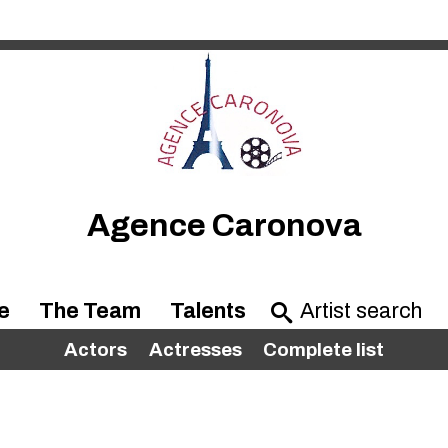
Agence Caronova
e
The Team
Talents
Actors
Actresses
Complete list