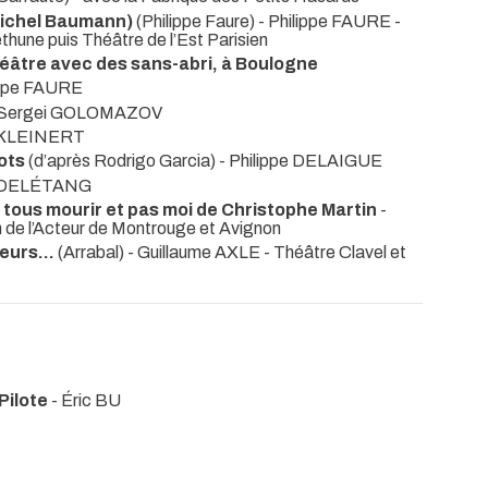
Michel Baumann)
(Philippe Faure) - Philippe FAURE
-
hune puis Théâtre de l’Est Parisien
théâtre avec des sans-abri, à Boulogne
lippe FAURE
) - Sergei GOLOMAZOV
r KLEINERT
mots
(d’après Rodrigo Garcia) - Philippe DELAIGUE
on DELÉTANG
 tous mourir et pas moi de Christophe Martin
-
 de l’Acteur de Montrouge et Avignon
eurs...
(Arrabal) - Guillaume AXLE
- Théâtre Clavel et
Pilote
- Éric BU