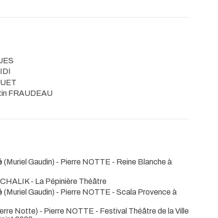
QUES
ZIDI
QUET
rtin FRAUDEAU
é
(Muriel Gaudin) - Pierre NOTTE
- Reine Blanche à
 MICHALIK
- La Pépinière Théâtre
é
(Muriel Gaudin) - Pierre NOTTE
- Scala Provence à
erre Notte) - Pierre NOTTE
- Festival Théâtre de la Ville