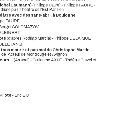
Michel Baumann)
(Philippe Faure) - Philippe FAURE
-
hune puis Théâtre de l’Est Parisien
théâtre avec des sans-abri, à Boulogne
lippe FAURE
) - Sergei GOLOMAZOV
r KLEINERT
mots
(d’après Rodrigo Garcia) - Philippe DELAIGUE
on DELÉTANG
 tous mourir et pas moi de Christophe Martin
-
 de l’Acteur de Montrouge et Avignon
eurs...
(Arrabal) - Guillaume AXLE
- Théâtre Clavel et
Pilote
- Éric BU