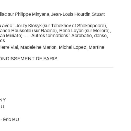
llac sur Philippe Minyana,Jean-Louis Hourdin,Stuart
avec : Jerzy Klesyk (sur Tchekhov et Shakespeare),
rance Rousselle (sur Racine), René Loyon (sur Molière),
 Miniato) ... - Autres formations : Acrobatie, danse,
tes
re Vial, Madeleine Marion, Michel Lopez, Martine
RONDISSEMENT DE PARIS
 NY
EU
- Éric BU