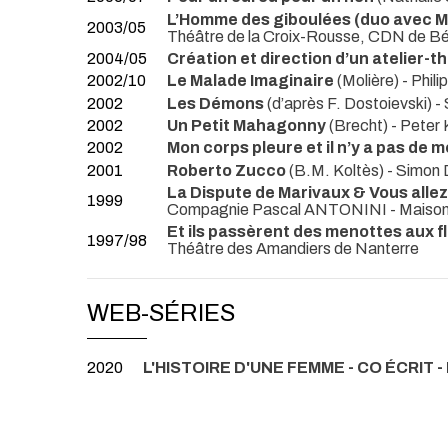
L’Homme des giboulées (duo avec 
2003/05
Théâtre de la Croix-Rousse, CDN de Bét
2004/05
Création et direction d’un atelier-
2002/10
Le Malade Imaginaire
(Molière) - Phi
2002
Les Démons
(d’après F. Dostoievski
2002
Un Petit Mahagonny
(Brecht) - Pete
2002
Mon corps pleure et il n’y a pas de 
2001
Roberto Zucco
(B.M. Koltès) - Sim
La Dispute de Marivaux & Vous allez
1999
Compagnie Pascal ANTONINI
- Maison
Et ils passèrent des menottes aux fl
1997/98
Théâtre des Amandiers de Nanterre
WEB-SÉRIES
2020
L'HISTOIRE D'UNE FEMME - CO ÉCRIT - 