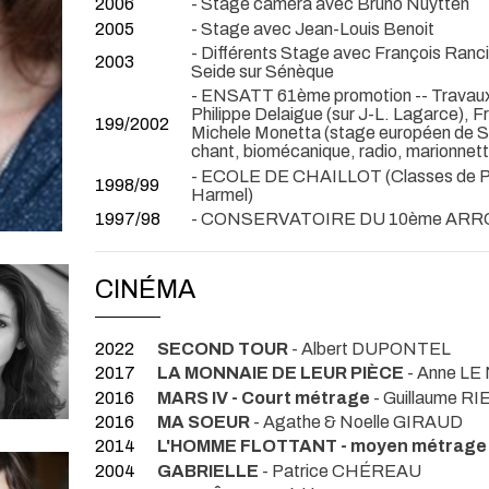
2006
- Stage caméra avec Bruno Nuytten
2005
- Stage avec Jean-Louis Benoit
- Différents Stage avec François Ranci
2003
Seide sur Sénèque
- ENSATT 61ème promotion -- Travaux 
Philippe Delaigue (sur J-L. Lagarce), F
199/2002
Michele Monetta (stage européen de San
chant, biomécanique, radio, marionnet
- ECOLE DE CHAILLOT (Classes de Pier
1998/99
Harmel)
1997/98
- CONSERVATOIRE DU 10ème AR
CINÉMA
2022
SECOND TOUR
- Albert DUPONTEL
2017
LA MONNAIE DE LEUR PIÈCE
- Anne LE
2016
MARS IV - Court métrage
- Guillaume RI
2016
MA SOEUR
- Agathe & Noelle GIRAUD
2014
L'HOMME FLOTTANT - moyen métrage
2004
GABRIELLE
- Patrice CHÉREAU