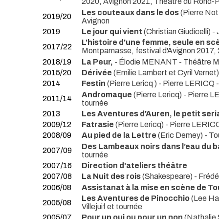
2020, Avignon 2021, Théâtre du Rond-P
Les couteaux dans le dos
(Pierre No
2019/20
Avignon
2019
Le jour qui vient
(Christian Giudicelli
L'histoire d'une femme, seule en sc
2017/22
Montparnasse, festival d'Avignon 2017,
2018/19
La Peur,
- Élodie MENANT
- Théâtre M
2015/20
Dérivée
(Emilie Lambert et Cyril Vernet
2014
Festin
(Pierre Lericq ) - Pierre LERICQ
Andromaque
(Pierre Lericq) - Pierre
2011/14
tournée
2013
Les Aventures d'Auren, le petit serial
2009/12
Fatrasie
(Pierre Lericq) - Pierre LERI
2008/09
Au pied de la Lettre
(Eric Demey)
- To
Des Lambeaux noirs dans l’eau du b
2007/09
tournée
2007/16
Direction d'ateliers théâtre
2007/08
La Nuit des rois
(Shakespeare) - Fréd
2006/08
Assistanat à la mise en scène de T
Les Aventures de Pinocchio
(Lee Ha
2005/08
Villejuif et tournée
2005/07
Pour un oui ou pour un non
(Nathalie 