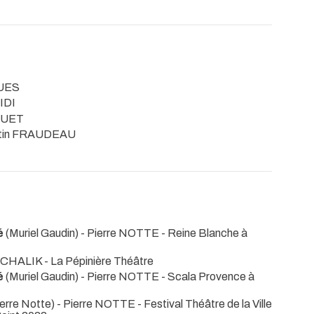
QUES
ZIDI
QUET
rtin FRAUDEAU
é
(Muriel Gaudin) - Pierre NOTTE
- Reine Blanche à
 MICHALIK
- La Pépinière Théâtre
é
(Muriel Gaudin) - Pierre NOTTE
- Scala Provence à
erre Notte) - Pierre NOTTE
- Festival Théâtre de la Ville