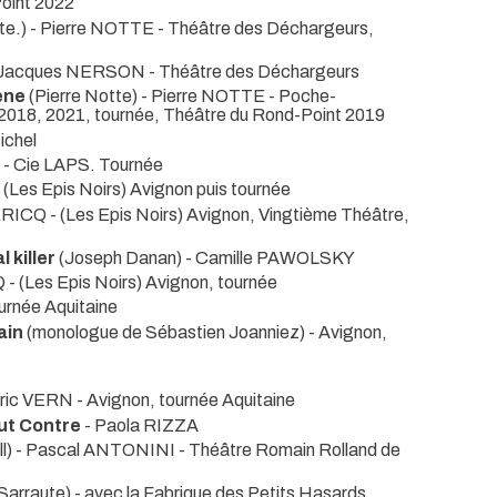
oint 2022
tte.) - Pierre NOTTE
- Théâtre des Déchargeurs,
) - Jacques NERSON
- Théâtre des Déchargeurs
ène
(Pierre Notte) - Pierre NOTTE
- Poche-
 2018, 2021, tournée, Théâtre du Rond-Point 2019
ichel
)
- Cie LAPS. Tournée
- (Les Epis Noirs) Avignon puis tournée
 LERICQ
- (Les Epis Noirs) Avignon, Vingtième Théâtre,
 killer
(Joseph Danan) - Camille PAWOLSKY
CQ
- (Les Epis Noirs) Avignon, tournée
urnée Aquitaine
ain
(monologue de Sébastien Joanniez)
- Avignon,
éric VERN
- Avignon, tournée Aquitaine
out Contre
- Paola RIZZA
ll) - Pascal ANTONINI
- Théâtre Romain Rolland de
Sarraute) - avec la Fabrique des Petits Hasards