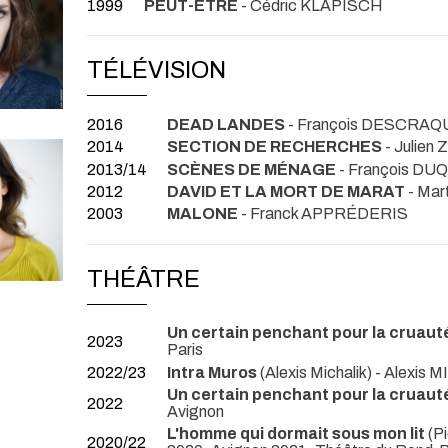
1999
PEUT-ÊTRE
- Cédric KLAPISCH
TÉLÉVISION
2016
DEAD LANDES
- François DESCRA
2014
SECTION DE RECHERCHES
- Julien 
2013/14
SCÈNES DE MÉNAGE
- François DU
2012
DAVID ET LA MORT DE MARAT
- Ma
2003
MALONE
- Franck APPRÉDERIS
THÉÂTRE
Un certain penchant pour la cruaut
2023
Paris
2022/23
Intra Muros
(Alexis Michalik) - Alexis
Un certain penchant pour la cruaut
2022
Avignon
L'homme qui dormait sous mon lit
(Pi
2020/22