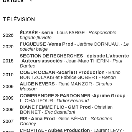
DETAILS
TÉLÉVISION
ÉLYSÉE - série
- Louis FARGE -
Responsable
2026
brigade fluviale
FUGUEUSE -Vema Prod
- Jérôme CORNUAU. -
Le
2020
policier belge
SECTION DE RECHERCHES - épisode L'absente
2015
-Auteurs associés
- Jean-Marc THÉRIN -
Paul
Dantec
COEUR OCEAN -Scarlett Production
- Bruno
2010
BONTZOLAKIS et Fabrice GOBERT -
Renan
ALICE NEVERS
- René MANZOR -
Charles
2009
Masson
COMPRENDRE & PARDONNER -Aprime Group
-
2009
L. CHALIFOUR -
Didier Foucaud
DIANE FEMME FLIC - GMT Prod
- Christian
2008
BONNET -
Eric Castellani
RIS - Alma Prod
- Gilles BÉHAT -
Sébastien
2007
Cochoy
L'HOPITAL - Aubes Production
- Laurent LEVY -