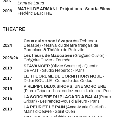
2007
L'ami de Laura
MATHILDE ARMANI - Préjudices - Scarla Films
-
2006
Frédéric BERTHE
THÉÂTRE
Ceux qui se sont évaporés
(Rébecca
2024
Déraspe)
- festival du théâtre français de
Barcelone & Théâtre de Belleville
Les fleurs de Maccabée
(Grégoire Cuvier) -
2023/24
Grégoire Cuvier
- Tournée
STAVANGER
(Olivier Sourisse) - Quentin
2018
DEFAIT
- Studio Hébertot - Paris
LE THEOREME DE L'ORNITHORYNQUE
-
2017
Didier BOULLE
- Comédie des Ondes
PIRLIPIPI, DEUX SIROPS, UNE SORCIERE
2016
(Pierre Gripari)
- Les rendez-vous d'ailleurs - Paris
LA SORCIERE DU PLACARD A BALAI
(Pierre
2014
Gripari)
- Les rendez-vous d'ailleurs - Paris
LA PEUR ET LE PAIN
(Anne-Marie Ouellet)
-
2013
Mains d'Oeuvre - Saint Ouen