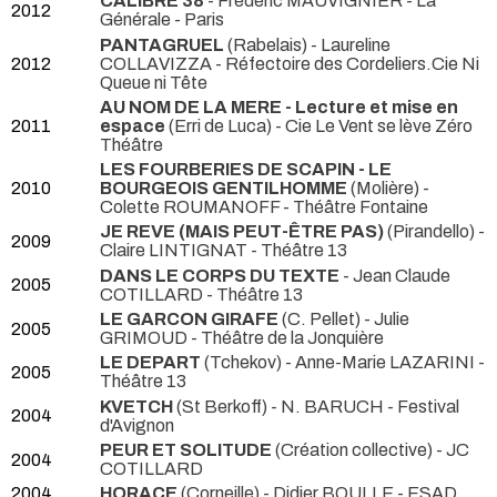
CALIBRE 38
- Frédéric MAUVIGNIER
- La
2012
Générale - Paris
PANTAGRUEL
(Rabelais) - Laureline
2012
COLLAVIZZA
- Réfectoire des Cordeliers.Cie Ni
Queue ni Tête
AU NOM DE LA MERE - Lecture et mise en
2011
espace
(Erri de Luca)
- Cie Le Vent se lève Zéro
Théâtre
LES FOURBERIES DE SCAPIN - LE
2010
BOURGEOIS GENTILHOMME
(Molière) -
Colette ROUMANOFF
- Théâtre Fontaine
JE REVE (MAIS PEUT-ÊTRE PAS)
(Pirandello) -
2009
Claire LINTIGNAT
- Théâtre 13
DANS LE CORPS DU TEXTE
- Jean Claude
2005
COTILLARD
- Théâtre 13
LE GARCON GIRAFE
(C. Pellet) - Julie
2005
GRIMOUD
- Théâtre de la Jonquière
LE DEPART
(Tchekov) - Anne-Marie LAZARINI
-
2005
Théâtre 13
KVETCH
(St Berkoff) - N. BARUCH
- Festival
2004
d'Avignon
PEUR ET SOLITUDE
(Création collective) - JC
2004
COTILLARD
2004
HORACE
(Corneille) - Didier BOULLE
- ESAD