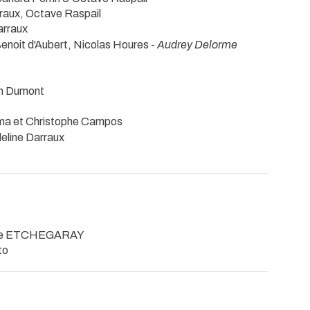
rraux, Octave Raspail
arraux
enoit d'Aubert, Nicolas Houres -
Audrey Delorme
h Dumont
rma et Christophe Campos
deline Darraux
ise ETCHEGARAY
to