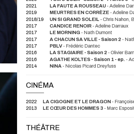
2021
LA FAUTE A ROUSSEAU
- Adeline Da
2019
MEURTRES EN CORRÈZE
- Adeline D
2018/19
UN SI GRAND SOLEIL
- Chris Nahon, B
2017
CANDICE RENOIR
- Adeline Darraux
2017
LE MORNING
- Nath Dumont
2017
A CHACUN SA VILLE - Saison 2
- Nat
2017
PBLV
- Frédéric Dantec
2016
LA STAGIAIRE - Saison 2
- Olivier Ba
2016
AGATHE KOLTES - Saison 1 - ep.
- A
2014
NINA
- Nicolas Picard Dreyfuss
CINÉMA
2022
LA CIGOGNE ET LE DRAGON
- Franço
2013
LE CŒUR DES HOMMES 3
- Marc Esposi
THÉÂTRE