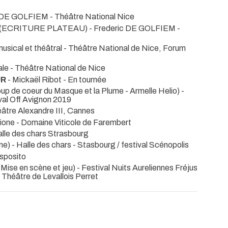
c DE GOLFIEM
- Théâtre National Nice
(ECRITURE PLATEAU) - Frederic DE GOLFIEM
-
usical et théâtral
- Théâtre National de Nice, Forum
ale
- Théâtre National de Nice
UR
- Mickaël Ribot
- En tournée
up de coeur du Masque et la Plume - Armelle Helio) -
val Off Avignon 2019
éâtre Alexandre III, Cannes
lione
- Domaine Viticole de Farembert
alle des chars Strasbourg
ne)
- Halle des chars - Stasbourg / festival Scénopolis
sposito
 (Mise en scène et jeu)
- Festival Nuits Aureliennes Fréjus
Théâtre de Levallois Perret