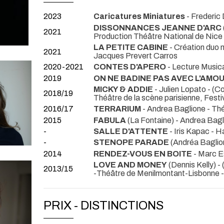
2023
Caricatures Miniatures
- Frederi
DISSONNANCES JEANNE D'ARC
2021
Production Théâtre National de Nice
LA PETITE CABINE
- Création duo m
2021
Jacques Prevert Carros
2020-2021
CONTES D'APERO
- Lecture Music
2019
ON NE BADINE PAS AVEC L'AMO
MICKY & ADDIE
- Julien Lopato -
(Co
2018/19
Théâtre de la scène parisienne, Festi
2016/17
TERRARIUM
- Andrea Baglione
- Th
2015
FABULA
(La Fontaine) - Andrea Bag
-
SALLE D'ATTENTE
- Iris Kapac
- H
-
STENOPE PARADE
(Andréa Baglio
2014
RENDEZ-VOUS EN BOITE
- Marc E
LOVE AND MONEY
(Dennis Kelly) -
2013/15
-Théâtre de Menilmontant-Lisbonne - 
PRIX - DISTINCTIONS