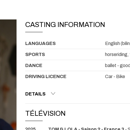
CASTING INFORMATION
LANGUAGES
English (bili
SPORTS
horseriding,
DANCE
ballet - good
DRIVING LICENCE
Car - Bike
DETAILS
TÉLÉVISION
2025
TOM & LOLA - Saison 2 - France 3
- 