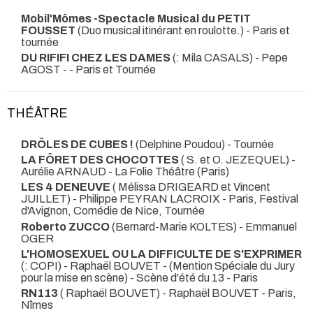
Mobil'Mômes -Spectacle Musical du PETIT
FOUSSET
(Duo musical itinérant en roulotte.)
- Paris et
tournée
DU RIFIFI CHEZ LES DAMES
(: Mila CASALS) - Pepe
AGOST
- - Paris et Tournée
THÉÂTRE
DRÔLES DE CUBES !
(Delphine Poudou)
- Tournée
LA FÔRET DES CHOCOTTES
( S. et O. JEZEQUEL) -
Aurélie ARNAUD
- La Folie Théâtre (Paris)
LES 4 DENEUVE
( Mélissa DRIGEARD et Vincent
JUILLET) - Philippe PEYRAN LACROIX
- Paris, Festival
d'Avignon, Comédie de Nice, Tournée
Roberto ZUCCO
(Bernard-Marie KOLTES) - Emmanuel
OGER
L'HOMOSEXUEL OU LA DIFFICULTE DE S'EXPRIMER
(: COPI) - Raphaël BOUVET -
(Mention Spéciale du Jury
pour la mise en scène) - Scène d'été du 13 - Paris
RN113
( Raphaël BOUVET) - Raphaël BOUVET
- Paris,
Nîmes