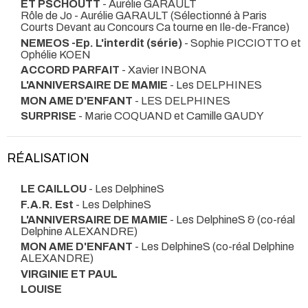
ET PSCHOUTT
- Aurélie GARAULT
Rôle de Jo - Aurélie GARAULT (Sélectionné à Paris
Courts Devant au Concours Ca tourne en Ile-de-France)
NEMEOS -Ep. L'interdit (série)
- Sophie PICCIOTTO et
Ophélie KOEN
ACCORD PARFAIT
- Xavier INBONA
L'ANNIVERSAIRE DE MAMIE
- Les DELPHINES
MON AME D'ENFANT
- LES DELPHINES
SURPRISE
- Marie COQUAND et Camille GAUDY
RÉALISATION
LE CAILLOU
- Les DelphineS
F.A.R. Est
- Les DelphineS
L'ANNIVERSAIRE DE MAMIE
- Les DelphineS & (co-réal
Delphine ALEXANDRE)
MON AME D'ENFANT
- Les DelphineS (co-réal Delphine
ALEXANDRE)
VIRGINIE ET PAUL
LOUISE