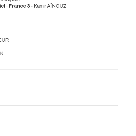
l - France 3
- Kamir AÎNOUZ
HEUR
CK