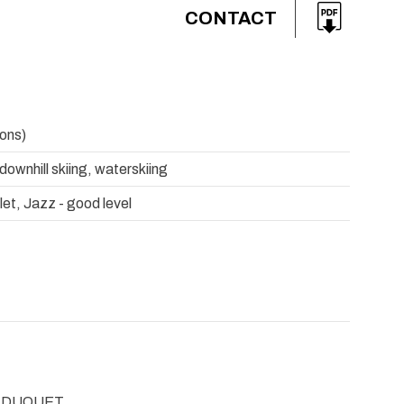
CONTACT
ions)
 downhill skiing, waterskiing
let, Jazz - good level
is DUQUET