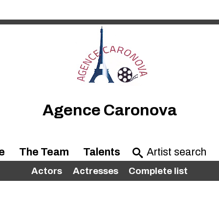
Agence Caronova
e
The Team
Talents
Actors
Actresses
Complete list