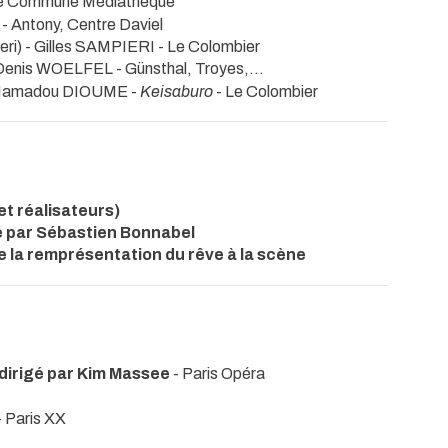
ne Commune Médiathèque
A
- Antony, Centre Daviel
eri) - Gilles SAMPIERI
- Le Colombier
- Denis WOELFEL
- Günsthal, Troyes,...
- Mamadou DIOUME -
Keisaburo
- Le Colombier
et réalisateurs)
mé par Sébastien Bonnabel
e la remprésentation du rêve à la scène
dirigé par Kim Massee
- Paris Opéra
- Paris XX