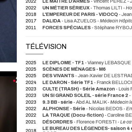
2022
LE MAÎTRE D'ARMES
- Vincent PÉREZ -
2022
UN MÉTIER SÉRIEUX
- Thomas LILTI -
H
2018
L'EMPEREUR DE PARIS - VIDOCQ
- Jea
2017
DALIDA
- Lisa AZUELOS -
Médecin Hôpit
2011
FORCES SPÉCIALES
- Stéphane RYBOJ
TÉLÉVISION
2025
LE DIPLOME - TF1
- Vianney LEBASQUE 
2025
SCÈNES DE MÉNAGES - M6
2025
DES VIVANTS
- Jean-Xavier DE LESTRA
2024
LE DARON - Série TF1
- Franck BELLOC
2023
CULTE (TRASH) - Série Amazon
- Louis
2023
UN SI GRAND SOLEIL - série France 2
-
2023
9.3 BB - série
- Abd AL MALIK -
Médecin l
2022
ALPHONSE - Série
- Nicolas BEDOS -
Em
2022
LA TRAQUE (Docu-fiction)
- Caroline 
2021
DÉSORDRES
- Florence FORESTI -
Le ca
LE BUREAU DES LÉGENDES- saison 4 
2018