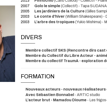
2013
Pinnochio
(Carlo Collodi) - Collectif
- Plai
2007
Golo le simple
(Collectif) - Tapa SUDAN
2005
Les jardiniers de la Culture
(Gilles Sampi
2003
Le conte d'hiver
(William Shakespeare) 
2003
L'arbre des tropiques
(Yukio Mishima) 
DIVERS
Membre collectif SKS (Rencontre dirs cast 
Membre du Collectif du Libre Acteur - ani
Membre du collectif TraumA - exploration d
FORMATION
Nouveaux acteurs - nouveaux réalisateurs 
Avec Sébastien Bonnabel
- ARTIC studio
L'acteur brut - Mamadou Dioume
- Les frigos