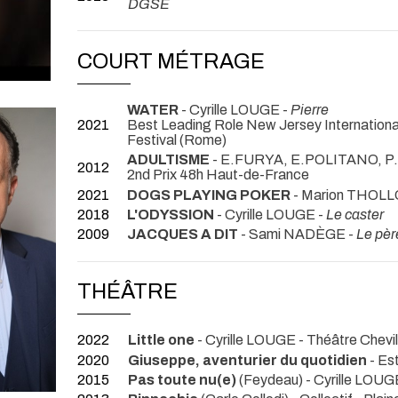
DGSE
COURT MÉTRAGE
WATER
- Cyrille LOUGE -
Pierre
2021
Best Leading Role New Jersey International 
Festival (Rome)
ADULTISME
- E.FURYA, E.POLITANO, 
2012
2nd Prix 48h Haut-de-France
2021
DOGS PLAYING POKER
- Marion THOLL
2018
L'ODYSSION
- Cyrille LOUGE -
Le caster
2009
JACQUES A DIT
- Sami NADÈGE -
Le pèr
THÉÂTRE
2022
Little one
- Cyrille LOUGE
- Théâtre Chevil
2020
Giuseppe, aventurier du quotidien
- Es
2015
Pas toute nu(e)
(Feydeau) - Cyrille LOU