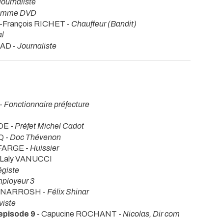
Journaliste
omme DVD
n-François RICHET -
Chauffeur (Bandit)
al
AD -
Journaliste
-
Fonctionnaire préfecture
DE -
Préfet Michel Cadot
Q -
Doc Thévenon
 FARGE -
Huissier
 Laly VANUCCI
égiste
ployeur 3
BENARROSH -
Félix Shinar
viste
episode 9
- Capucine ROCHANT -
Nicolas, Dir com