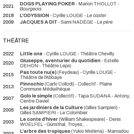
DOGS PLAYING POKER
- Marion THOLLOT -
2021
Bourgeois
2018
L'ODYSSION
- Cyrille LOUGE -
Le caster
2009
JACQUES A DIT
- Sami NADÈGE -
Le père
THÉÂTRE
2022
Little one
- Cyrille LOUGE
- Théâtre Chevilly
Giuseppe, aventurier du quotidien
- Estelle
2020
DEHON
- Théâtre Lepic
Pas toute nu(e)
(Feydeau) - Cyrille LOUGE
-
2015
Théâtre de l'Abbaye
Pinnochio
(Carlo Collodi) - Collectif
- Plaine
2013
Commune Médiathèque
Golo le simple
(Collectif) - Tapa SUDANA
- Antony,
2007
Centre Daviel
Les jardiniers de la Culture
(Gilles Sampieri) -
2005
Gilles SAMPIERI
- Le Colombier
Le conte d'hiver
(William Shakespeare) - Denis
2003
WOELFEL
- Günsthal, Troyes,...
L'arbre des tropiques
(Yukio Mishima) - Mamadou
2003