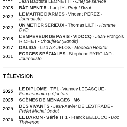
Jean Baptiste LÉONETTI -
Chef de service
2023
BÂTIMENT 5
- Ladj LY -
Préfet Bizot
LE MAÎTRE D'ARMES
- Vincent PÉREZ -
2022
Journaliste
UN MÉTIER SÉRIEUX
- Thomas LILTI -
Homme
2022
DVD
L'EMPEREUR DE PARIS - VIDOCQ
- Jean-François
2018
RICHET -
Chauffeur (Bandit)
2017
DALIDA
- Lisa AZUELOS -
Médecin Hôpital
FORCES SPÉCIALES
- Stéphane RYBOJAD -
2011
Journaliste
TÉLÉVISION
LE DIPLOME - TF1
- Vianney LEBASQUE -
2025
Fonctionnaire préfecture
2025
SCÈNES DE MÉNAGES - M6
DES VIVANTS
- Jean-Xavier DE LESTRADE -
2025
Préfet Michel Cadot
LE DARON - Série TF1
- Franck BELLOCQ -
Doc
2024
Thévenon