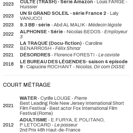
CULTE (TRASH) - Série Amazon
- Louis FARGE -
2023
Huissier
UN SI GRAND SOLEIL - série France 2
- Laly
2023
VANUCCI
2023
9.3 BB - série
- Abd AL MALIK -
Médecin légiste
ALPHONSE - Série
- Nicolas BEDOS -
Employeur
2022
3
LA TRAQUE (Docu-fiction)
- Caroline
2022
BENARROSH -
Félix Shinar
2021
DÉSORDRES
- Florence FORESTI -
Le caviste
LE BUREAU DES LÉGENDES- saison 4 episode
2018
9
- Capucine ROCHANT -
Nicolas, Dir com DGSE
COURT MÉTRAGE
WATER
- Cyrille LOUGE -
Pierre
Best Leading Role New Jersey International Short
2021
Film Festival - Best actor Fox International Film
Festival (Rome)
ADULTISME
- E.FURYA, E.POLITANO,
2012
P.LETOCARD -
Le passeur
2nd Prix 48h Haut-de-France