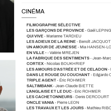
CINÉMA
FILMOGRAPHIE SÉLECTIVE
LES GARÇONS DE PROVINCE
- Gaël LEPIN
QUI VIVE
- Marianne TARDIEU
LES ADIEUX DE LA REINE
- Benoît JACQUOT
UN AMOUR DE JEUNESSE
- Mia HANSEN-L
EN VILLE -
- Valérie MREJEN
LA FABRIQUE DES SENTIMENTS
- Jean-Ma
CORTEX
- Nicolas BOUKHRIEF
LES AMOURS D’ASTRÉE ET DE CELADON
-
DANS LE ROUGE DU COUCHANT
- Edgardo
TRIPLE AGENT
- Éric ROHMER
SALTIMBANK
- Jean-Claude BIETTE
L’ANGLAISE ET LE DUC
- Eric ROHMER
LES CACHETONNEURS
- Denis DERCOURT
ONCLE VANIA
- Pierre LEON
LES TRAVAUX ET LES JOURS
- Mathieu RI