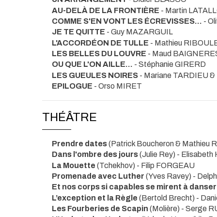
AU-DELÀ DE LA FRONTIÈRE
- Martin LATAL
COMME S'EN VONT LES ÉCREVISSES...
- O
JE TE QUITTE
- Guy MAZARGUIL
L'ACCORDÉON DE TULLE
- Mathieu RIBOUL
LES BELLES DU LOUVRE
- Maud BAIGNERE
OU QUE L'ON AILLE...
- Stéphanie GIRERD
LES GUEULES NOIRES
- Mariane TARDIEU 
EPILOGUE
- Orso MIRET
THÉÂTRE
Prendre dates
(Patrick Boucheron & Mathieu
Dans l'ombre des jours
(Julie Rey) - Elisabet
La Mouette
(Tchekhov) - Filip FORGEAU
Promenade avec Luther
(Yves Ravey) - Del
Et nos corps si capables se mirent à danser
L’exception et la Règle
(Bertold Brecht) - Dan
Les Fourberies de Scapin
(Molière) - Serge 