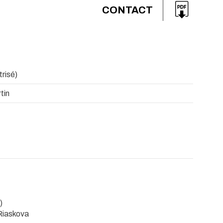
CONTACT
trisé)
tin
)
 Riaskova