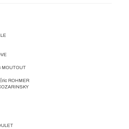
GLE
OVE
rc MOUTOUT
 Éric ROHMER
 COZARINSKY
BOULET