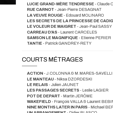
LUCIE GRAND-MÈRE TENDRESSE
- Claude
RUE CARNOT
- Jean-Pierre DESAGNAT
LA VEUVE ROUGE
- Edouard MOLINARO
LES SECRETS DE LA PRINCESSE DE CADI
LE VOLEUR DE MAIGRET
- Jean-Paul SASSY
CARREAU D'AS
- Laurent CARCELES
SAMSON LE MAGNIFIQUE
- Etienne PERIER
TANTIE
- Patrick GANDREY-RETY
COURTS MÉTRAGES
ACTION
- J.COLONNA & M.MARES-SAVELLI
LE MANTEAU
- Niksa DZORDESKI
LE RELAIS
- Julien JAUNET
LES PASSAGES SECRETS
- Leslie LAGIER
POT DE DEPART
- Martin JERÔME
WAKEFIELD
- François VALLA & Laurent BEBI
NINE MONTHS LATER IN PARIS
- Michael B
UN ARRANGEMENT
- Didier BLASCO