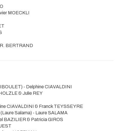
LO
livier MOECKLI
ET
S
& R. BERTRAND
 RIBOULET) - Delphine CIAVALDINI
h HOLZLE & Julie REY
phine CIAVALDINI & Franck TEYSSEYRE
(Laure Salama) - Laure SALAMA
iel BAZILIER & Patricia GIROS
RUEST