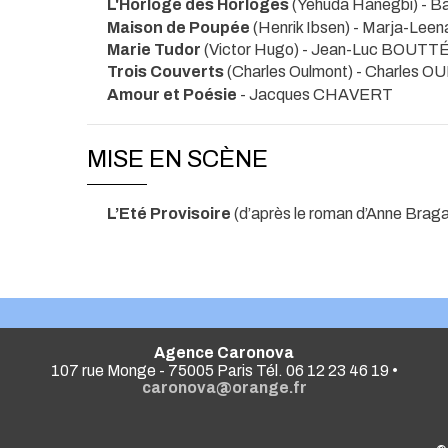
L'Horloge des Horloges
(Yehuda Hanegbi) -
Maison de Poupée
(Henrik Ibsen) - Marja-Le
Marie Tudor
(Victor Hugo) - Jean-Luc BOUTT
Trois Couverts
(Charles Oulmont) - Charles
Amour et Poésie
- Jacques CHAVERT
MISE EN SCÈNE
L’Eté Provisoire
(d’après le roman d’Anne Brag
Agence Caronova
107 rue Monge - 75005 Paris Tél. 06 12 23 46 19 •
caronova@orange.fr