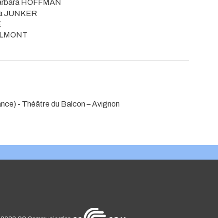
 Barbara HOFFMAN
ena JUNKER
É
 OULMONT
ance)
- Théâtre du Balcon – Avignon