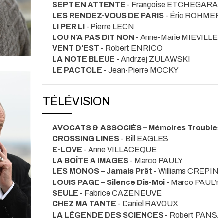
SEPT EN ATTENTE
- Françoise ETCHEGARA
LES RENDEZ-VOUS DE PARIS
- Éric ROHME
LI PER LI
- Pierre LEON
LOU N'A PAS DIT NON
- Anne-Marie MIEVILLE
VENT D'EST
- Robert ENRICO
LA NOTE BLEUE
- Andrzej ZULAWSKI
LE PACTOLE
- Jean-Pierre MOCKY
TÉLÉVISION
AVOCATS & ASSOCIÉS – Mémoires Trouble
CROSSING LINES
- Bill EAGLES
E-LOVE
- Anne VILLACEQUE
LA BOÎTE A IMAGES
- Marco PAULY
LES MONOS – Jamais Prêt
- Williams CREPI
LOUIS PAGE – Silence Dis-Moi
- Marco PAUL
SEULE
- Fabrice CAZENEUVE
CHEZ MA TANTE
- Daniel RAVOUX
LA LÉGENDE DES SCIENCES
- Robert PA