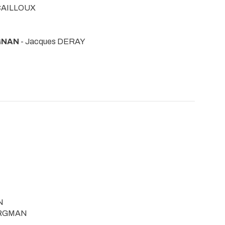
 CAILLOUX
GNAN
- Jacques DERAY
N
ERGMAN