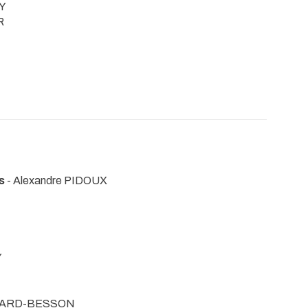
Y
R
s
- Alexandre PIDOUX
N
Y
NSARD-BESSON