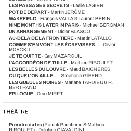
LES PASSAGES SECRETS
- Leslie LAGIER
POT DE DEPART
- Martin JERÔME
WAKEFIELD
- François VALLA & Laurent BEBIN
NINE MONTHS LATER IN PARIS
- Michael BERGMAN
UN ARRANGEMENT
- Didier BLASCO
AU-DELÀ DE LA FRONTIÈRE
- Martin LATALLO
COMME S'EN VONT LES ÉCREVISSES...
- Olivier
MOECKLI
JE TE QUITTE
- Guy MAZARGUIL
L'ACCORDÉON DE TULLE
- Mathieu RIBOULET
LES BELLES DU LOUVRE
- Maud BAIGNERES
OU QUE L'ON AILLE...
- Stéphanie GIRERD
LES GUEULES NOIRES
- Mariane TARDIEU & R.
BERTRAND
EPILOGUE
- Orso MIRET
THÉÂTRE
Prendre dates
(Patrick Boucheron & Mathieu
RIBOULET) - Delphine CIAVALDINI