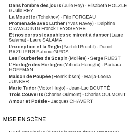
Dans l'ombre des jours
(Julie Rey) - Elisabeth HOLZLE
& Julie REY
La Mouette
(Tchekhov) - Filip FORGEAU
Promenade avec Luther
(Yves Ravey) - Delphine
CIAVALDINI & Franck TEYSSEYRE
Et nos corps si capables se mirent à danser
(Laure
Salama) - Laure SALAMA
L’exception et la Règle
(Bertold Brecht) - Daniel
BAZILIER & Patricia GIROS
Les Fourberies de Scapin
(Molière) - Serge RUEST
L'Horloge des Horloges
(Yehuda Hanegbi) - Barbara
HOFFMAN
Maison de Poupée
(Henrik Ibsen) - Marja-Leena
JUNKER
Marie Tudor
(Victor Hugo) - Jean-Luc BOUTTÉ
Trois Couverts
(Charles Oulmont) - Charles OULMONT
Amour et Poésie
- Jacques CHAVERT
MISE EN SCÈNE