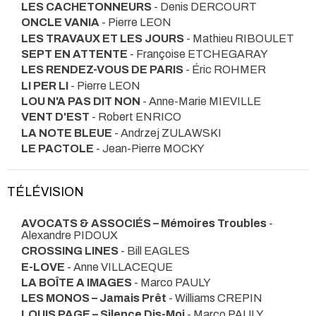
LES CACHETONNEURS
- Denis DERCOURT
ONCLE VANIA
- Pierre LEON
LES TRAVAUX ET LES JOURS
- Mathieu RIBOULET
SEPT EN ATTENTE
- Françoise ETCHEGARAY
LES RENDEZ-VOUS DE PARIS
- Éric ROHMER
LI PER LI
- Pierre LEON
LOU N'A PAS DIT NON
- Anne-Marie MIEVILLE
VENT D'EST
- Robert ENRICO
LA NOTE BLEUE
- Andrzej ZULAWSKI
LE PACTOLE
- Jean-Pierre MOCKY
TÉLÉVISION
AVOCATS & ASSOCIÉS – Mémoires Troubles
-
Alexandre PIDOUX
CROSSING LINES
- Bill EAGLES
E-LOVE
- Anne VILLACEQUE
LA BOÎTE A IMAGES
- Marco PAULY
LES MONOS – Jamais Prêt
- Williams CREPIN
LOUIS PAGE – Silence Dis-Moi
- Marco PAULY