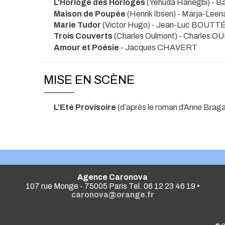
L'Horloge des Horloges
(Yehuda Hanegbi) -
Maison de Poupée
(Henrik Ibsen) - Marja-Le
Marie Tudor
(Victor Hugo) - Jean-Luc BOUTT
Trois Couverts
(Charles Oulmont) - Charles
Amour et Poésie
- Jacques CHAVERT
MISE EN SCÈNE
L’Eté Provisoire
(d’après le roman d’Anne Brag
Agence Caronova
107 rue Monge - 75005 Paris Tel. 06 12 23 46 19 •
caronova@orange.fr