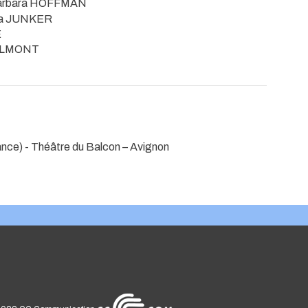
 Barbara HOFFMAN
ena JUNKER
É
 OULMONT
ance)
- Théâtre du Balcon – Avignon