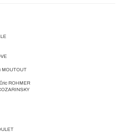
GLE
OVE
rc MOUTOUT
 Éric ROHMER
 COZARINSKY
BOULET