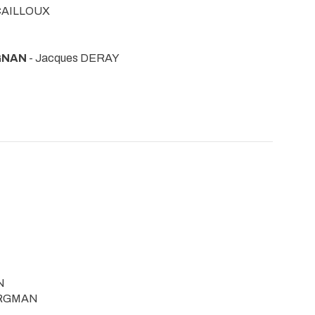
 CAILLOUX
GNAN
- Jacques DERAY
N
ERGMAN