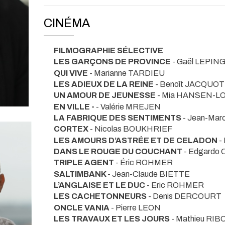
CINÉMA
FILMOGRAPHIE SÉLECTIVE
LES GARÇONS DE PROVINCE
- Gaël LEPIN
QUI VIVE
- Marianne TARDIEU
LES ADIEUX DE LA REINE
- Benoît JACQUOT
UN AMOUR DE JEUNESSE
- Mia HANSEN-L
EN VILLE -
- Valérie MREJEN
LA FABRIQUE DES SENTIMENTS
- Jean-Ma
CORTEX
- Nicolas BOUKHRIEF
LES AMOURS D’ASTRÉE ET DE CELADON
-
DANS LE ROUGE DU COUCHANT
- Edgardo
TRIPLE AGENT
- Éric ROHMER
SALTIMBANK
- Jean-Claude BIETTE
L’ANGLAISE ET LE DUC
- Eric ROHMER
LES CACHETONNEURS
- Denis DERCOURT
ONCLE VANIA
- Pierre LEON
LES TRAVAUX ET LES JOURS
- Mathieu RI