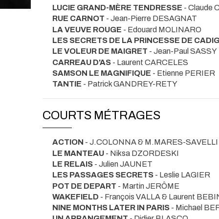
LUCIE GRAND-MÈRE TENDRESSE
- Claude
RUE CARNOT
- Jean-Pierre DESAGNAT
LA VEUVE ROUGE
- Edouard MOLINARO
LES SECRETS DE LA PRINCESSE DE CADI
LE VOLEUR DE MAIGRET
- Jean-Paul SASSY
CARREAU D'AS
- Laurent CARCELES
SAMSON LE MAGNIFIQUE
- Etienne PERIER
TANTIE
- Patrick GANDREY-RETY
COURTS MÉTRAGES
ACTION
- J.COLONNA & M.MARES-SAVELLI
LE MANTEAU
- Niksa DZORDESKI
LE RELAIS
- Julien JAUNET
LES PASSAGES SECRETS
- Leslie LAGIER
POT DE DEPART
- Martin JERÔME
WAKEFIELD
- François VALLA & Laurent BEBI
NINE MONTHS LATER IN PARIS
- Michael B
UN ARRANGEMENT
- Didier BLASCO