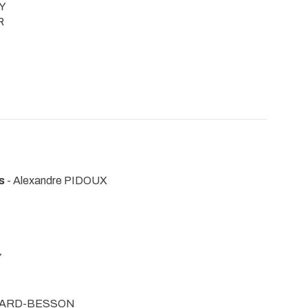
Y
R
s
- Alexandre PIDOUX
N
Y
NSARD-BESSON