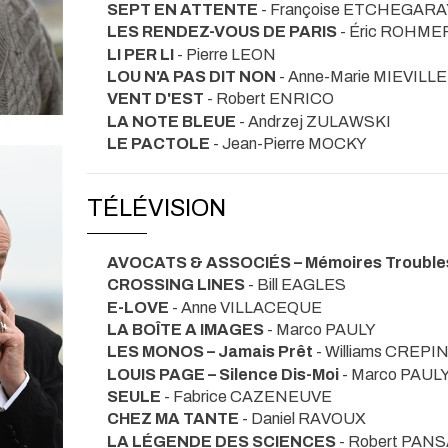
SEPT EN ATTENTE
- Françoise ETCHEGARA
LES RENDEZ-VOUS DE PARIS
- Éric ROHME
LI PER LI
- Pierre LEON
LOU N'A PAS DIT NON
- Anne-Marie MIEVILLE
VENT D'EST
- Robert ENRICO
LA NOTE BLEUE
- Andrzej ZULAWSKI
LE PACTOLE
- Jean-Pierre MOCKY
TÉLÉVISION
AVOCATS & ASSOCIÉS – Mémoires Trouble
CROSSING LINES
- Bill EAGLES
E-LOVE
- Anne VILLACEQUE
LA BOÎTE A IMAGES
- Marco PAULY
LES MONOS – Jamais Prêt
- Williams CREPI
LOUIS PAGE – Silence Dis-Moi
- Marco PAUL
SEULE
- Fabrice CAZENEUVE
CHEZ MA TANTE
- Daniel RAVOUX
LA LÉGENDE DES SCIENCES
- Robert PA