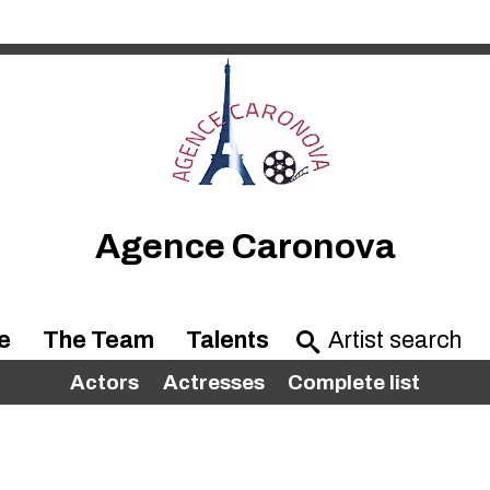
Agence Caronova
e
The Team
Talents
Actors
Actresses
Complete list