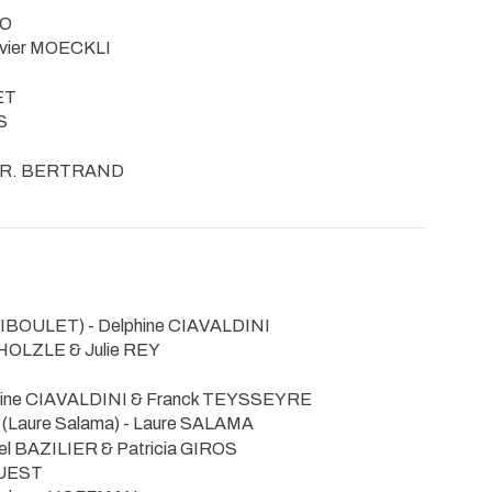
LO
livier MOECKLI
ET
S
& R. BERTRAND
 RIBOULET) - Delphine CIAVALDINI
h HOLZLE & Julie REY
phine CIAVALDINI & Franck TEYSSEYRE
(Laure Salama) - Laure SALAMA
iel BAZILIER & Patricia GIROS
RUEST