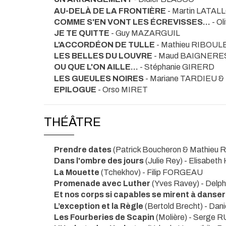
AU-DELÀ DE LA FRONTIÈRE
- Martin LATAL
COMME S'EN VONT LES ÉCREVISSES...
- O
JE TE QUITTE
- Guy MAZARGUIL
L'ACCORDÉON DE TULLE
- Mathieu RIBOUL
LES BELLES DU LOUVRE
- Maud BAIGNERE
OU QUE L'ON AILLE...
- Stéphanie GIRERD
LES GUEULES NOIRES
- Mariane TARDIEU 
EPILOGUE
- Orso MIRET
THÉÂTRE
Prendre dates
(Patrick Boucheron & Mathieu
Dans l'ombre des jours
(Julie Rey) - Elisabet
La Mouette
(Tchekhov) - Filip FORGEAU
Promenade avec Luther
(Yves Ravey) - Del
Et nos corps si capables se mirent à danser
L’exception et la Règle
(Bertold Brecht) - Dan
Les Fourberies de Scapin
(Molière) - Serge 