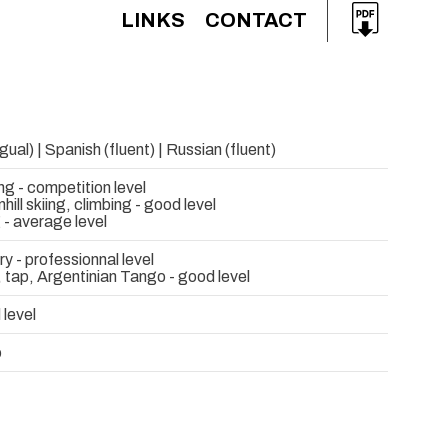
LINKS
CONTACT
ngual) | Spanish (fluent) | Russian (fluent)
ng - competition level
ill skiing, climbing - good level
 - average level
 - professionnal level
, tap, Argentinian Tango - good level
 level
o