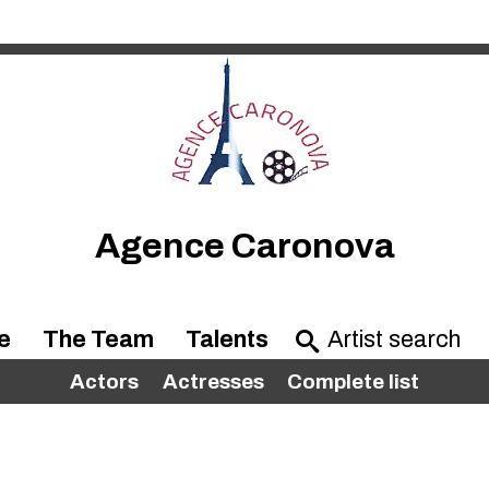
Agence Caronova
e
The Team
Talents
Actors
Actresses
Complete list