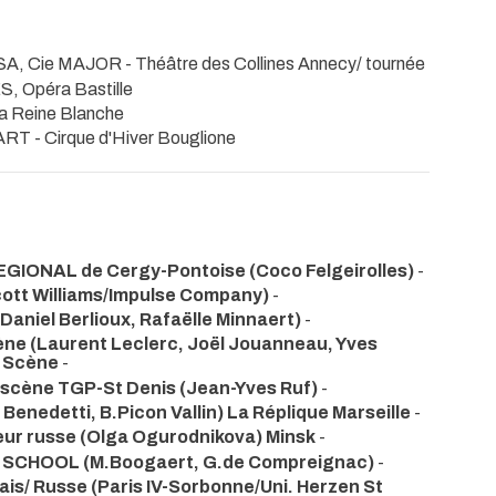
ASSA, Cie MAJOR
- Théâtre des Collines Annecy/ tournée
, Opéra Bastille
la Reine Blanche
AART
- Cirque d'Hiver Bouglione
IONAL de Cergy-Pontoise (Coco Felgeirolles)
-
cott Williams/Impulse Company)
-
(Daniel Berlioux, Rafaëlle Minnaert)
-
ène (Laurent Leclerc, Joël Jouanneau, Yves
n Scène
-
 scène TGP-St Denis (Jean-Yves Ruf)
-
Benedetti, B.Picon Vallin) La Réplique Marseille
-
eur russe (Olga Ogurodnikova) Minsk
-
E SCHOOL (M.Boogaert, G.de Compreignac)
-
is/ Russe (Paris IV-Sorbonne/Uni. Herzen St