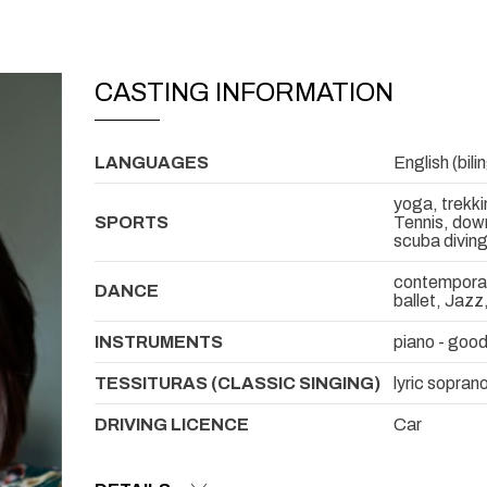
CASTING INFORMATION
LANGUAGES
English (bili
yoga, trekki
SPORTS
Tennis, downh
scuba diving
contemporary
DANCE
ballet, Jazz
INSTRUMENTS
piano - good
TESSITURAS (CLASSIC SINGING)
lyric sopran
DRIVING LICENCE
Car