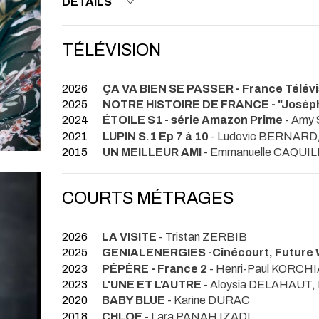
DETAILS
TÉLÉVISION
2026
ÇA VA BIEN SE PASSER - France Télévi
2025
NOTRE HISTOIRE DE FRANCE - "Joséph
2024
ÉTOILE S1 - série Amazon Prime
- Amy
2021
LUPIN S.1 Ep 7 à 10
- Ludovic BERNARD, 
2015
UN MEILLEUR AMI
- Emmanuelle CAQUIL
COURTS MÉTRAGES
2026
LA VISITE
- Tristan ZERBIB
2025
GENIALENERGIES -Cinécourt, Future W
2023
PÉPÈRE - France 2
- Henri-Paul KORCHI
2023
L'UNE ET L'AUTRE
- Aloysia DELAHAUT, 
2020
BABY BLUE
- Karine DURAC
2018
CHLOE
- Lara PANAH IZADI