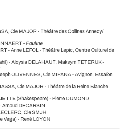
MASSA, Cie MAJOR
- Théâtre des Collines Annecy/
 MINNAERT -
Pauline
ART
- Anne LEFOL
- Théâtre Lepic, Centre Culturel de
ahil) - Aloysia DELAHAUT, Maksym TETERUK
-
)
Joseph OLIVENNES, Cie MIPANA
- Avignon, Essaïon
ne MASSA, Cie MAJOR
- Théâtre de la Reine Blanche
LIETTE
(Shakespeare) - Pierre DUMOND
) - Arnaud DECARSIN
sa LECLERC, Cie SMJH
de Vega) - René LOYON