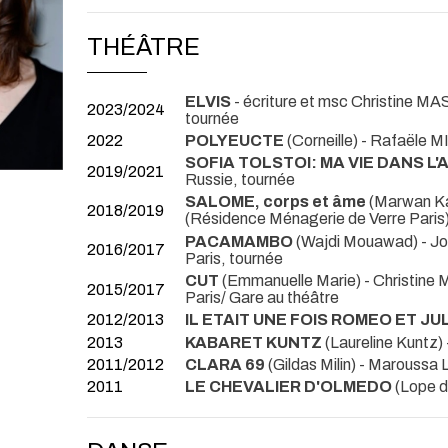
THÉÂTRE
ELVIS
- écriture et msc Christine 
2023/2024
tournée
2022
POLYEUCTE
(Corneille) - Rafaële
SOFIA TOLSTOI: MA VIE DANS L'
2019/2021
Russie, tournée
SALOME, corps et âme
(Marwan K
2018/2019
(Résidence Ménagerie de Verre Paris
PACAMAMBO
(Wajdi Mouawad) - 
2016/2017
Paris, tournée
CUT
(Emmanuelle Marie) - Christi
2015/2017
Paris/ Gare au théâtre
2012/2013
IL ETAIT UNE FOIS ROMEO ET JU
2013
KABARET KUNTZ
(Laureline Kuntz
2011/2012
CLARA 69
(Gildas Milin) - Marous
2011
LE CHEVALIER D'OLMEDO
(Lope 