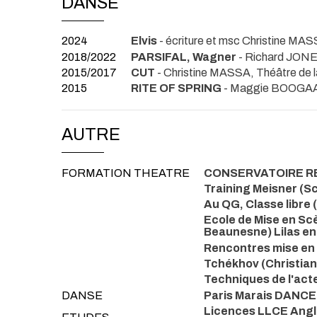
DANSE
2024
Elvis
- écriture et msc Christine M
2018/2022
PARSIFAL, Wagner
- Richard JONES
2015/2017
CUT
- Christine MASSA, Théâtre de 
2015
RITE OF SPRING
- Maggie BOOG
AUTRE
FORMATION THEATRE
CONSERVATOIRE REG
Training Meisner (S
Au QG, Classe libre 
Ecole de Mise en Sc
Beaunesne) Lilas e
Rencontres mise en
Tchékhov (Christian 
Techniques de l'act
DANSE
Paris Marais DANC
Licences LLCE Angla