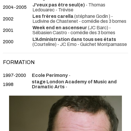
J'veux pas être seul(e)
- Thomas
2004-2005
Ledouarec
- Trévise
Les frères carella
(stéphane Godin ) -
2002
Ludivine de Chastenet
- comédie des 3 bornes
Week end en ascenseur
(JC Barc) -
2001
Sébasien Castro
- comédie des 3 bornes
L'Administration dans tous ses états
2000
(Courteline) - JC Emo
- Guichet Montparnasse
FORMATION
1997-2000
Ecole Perimony
-
stage London Academy of Music and
1998
Dramatic Arts
-