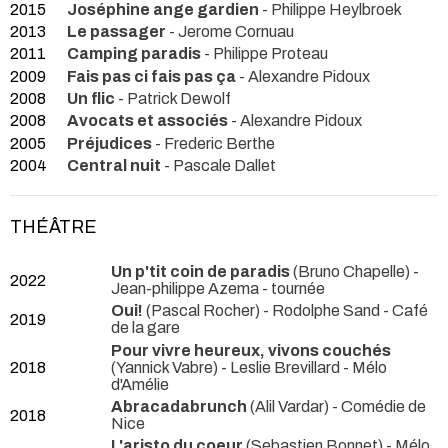
2015
Joséphine ange gardien
- Philippe Heylbroek
2013
Le passager
- Jerome Cornuau
2011
Camping paradis
- Philippe Proteau
2009
Fais pas ci fais pas ça
- Alexandre Pidoux
2008
Un flic
- Patrick Dewolf
2008
Avocats et associés
- Alexandre Pidoux
2005
Préjudices
- Frederic Berthe
2004
Central nuit
- Pascale Dallet
THÉÂTRE
Un p'tit coin de paradis
(Bruno Chapelle) -
2022
Jean-philippe Azema
- tournée
Oui!
(Pascal Rocher) - Rodolphe Sand
- Café
2019
de la gare
Pour vivre heureux, vivons couchés
2018
(Yannick Vabre) - Leslie Brevillard
- Mélo
d'Amélie
Abracadabrunch
(Alil Vardar)
- Comédie de
2018
Nice
L'aristo du coeur
(Sebastien Bonnet)
- Mélo