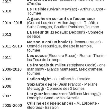
2017
d'Amélie
Le Fusible
(Sylvain Meyniac) - Arthur Jugnot
-
2016
Tournée
A gauche en sortant de l'ascenseur
2014-2015
(Gerard Lauzier) - Arthur Jugnot
- Théâtre
Saint Georges, Bouffes Parisiens,Tournée
La soeur du grec
(Eric Delcourt)
- Comedie
2013
de Nice
Ma soeur est un boulet
(Eleonore Bauer )
-
2011-2013
Comédie republique, theatre le temple,
tournée
Les cocus
(Eleonore Bauer) - Romain Thunin
-
2011
les Feux de la rampe
Le français du milieu
(stéphane Godin) - one
2008-2010
man show
- Blancs Manteaux, Mélo d'amélie,
tournée
2009
Ladies night
- G. Laliberté
- Essaion
Soixante degré
(Jean Franco) - Méliane
2008
Mercaggi
- Comédie des 3 bornes
Larguez les amarres
(Méliane Mercaggi) -
2007
Rodolphe Sand
- Mélo d'Amélie
Cuisine et dépendances
- M. Laliberté -
2005-2006
Georges
- Essaion