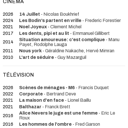
CINÉMA
2026
14 Juillet
- Nicolas Boukhrief
2024
Les Bodin's partent en vrille
- Frederic Forestier
2021
Noel Joyeux
- Clement Michel
2017
Les dents, pipi et au lit
- Emmanuel Gillibert
Situation amoureuse: c'est complique
- Manu
2014
Payet, Rodolphe Lauga
2011
Nous york
- Géraldine Nakache, Hervé Mimran
2010
L'art de séduire
- Guy Mazarguil
TÉLÉVISION
2026
Scènes de ménages - M6
- Francis Duquet
2022
Corporate
- Bertrand Deve
2021
La maison d'en face
- Lionel Baillu
2021
Balthazar
- Franck Brett
Alice Nevers le juge est une femme
- Eric Le
2016
Roux
2016
Les hommes de l'ombre
- Fred Garson