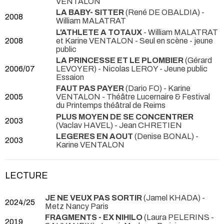
VENTALON
LA BABY- SITTER
(René DE OBALDIA) -
2008
William MALATRAT
L'ATHLETE A TOTAUX
- William MALATRAT
2008
et Karine VENTALON
- Seul en scène - jeune
public
LA PRINCESSE ET LE PLOMBIER
(Gérard
2006/07
LEVOYER) - Nicolas LEROY
- Jeune public
Essaion
FAUT PAS PAYER
(Dario FO) - Karine
2005
VENTALON
- Théâtre Lucernaire & Festival
du Printemps théâtral de Reims
PLUS MOYEN DE SE CONCENTRER
2003
(Vaclav HAVEL) - Jean CHRETIEN
LEGERES EN AOUT
(Denise BONAL) -
2003
Karine VENTALON
LECTURE
JE NE VEUX PAS SORTIR
(Jamel KHADA)
-
2024/25
Metz Nancy Paris
FRAGMENTS - EX NIHILO
(Laura PELERINS -
2019