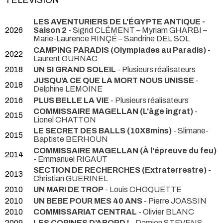
TÉLÉVISION
LES AVENTURIERS DE L'ÉGYPTE ANTIQUE -
2026
Saison 2
- Sigrid CLÉMENT – Myriam GHARBI –
Marie-Laurence RINÇÉ – Sandrine DEL SOL
CAMPING PARADIS (Olympiades au Paradis)
-
2022
Laurent OURNAC
2018
UN SI GRAND SOLEIL
- Plusieurs réalisateurs
JUSQU'A CE QUE LA MORT NOUS UNISSE
-
2018
Delphine LEMOINE
2016
PLUS BELLE LA VIE
- Plusieurs réalisateurs
COMMISSAIRE MAGELLAN (L'âge ingrat)
-
2015
Lionel CHATTON
LE SECRET DES BALLS (10X8mins)
- Slimane-
2015
Baptiste BERHOUN
COMMISSAIRE MAGELLAN (À l'épreuve du feu)
2014
- Emmanuel RIGAUT
SECTION DE RECHERCHES (Extraterrestre)
-
2013
Christian GUERINEL
2010
UN MARI DE TROP
- Louis CHOQUETTE
2010
UN BEBE POUR MES 40 ANS
- Pierre JOASSIN
2010
COMMISSARIAT CENTRAL
- Olivier BLANC
2009
LES COPINES D'ABORD !
- Damien STEVENS