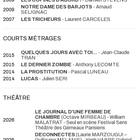
NOTRE DAME DES BARJOTS
- Arnaud
2009
SELIGNAC
2007
LES TRICHEURS
- Laurent CARCELES
COURTS MÉTRAGES
QUELQUES JOURS AVEC TOI...
- Jean-Claude
2015
TRAN
2015
LE DERNIER ZOMBIE
- Anthony LECOMTE
2014
LA PROSTITUTION
- Pascal LUNEAU
2014
LUCAS
- Julien SERI
THÉÂTRE
LE JOURNAL D'UNE FEMME DE
CHAMBRE
(Octave MIRBEAU) - William
2026
MALATRAT
- Seul en scène Festival Sens
Théâtre des Gémeaux Parisiens
DECONNECTES
(Laurie MARZOUGUI –
2025
Guillaume MELANIE) - Yanik VABRE Gabriel