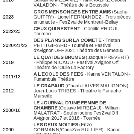
VALADON
- Théâtre de la Boussole
GROS MENSONGES ENTRE AMIS
(Sacha
2023
GUITRY) - Lionel FERNANDEZ
- Trois pièces
en un acte – FesZval de Montreuil-Bellay
CEUX QUI RESTENT
- Camille PRIOUL
-
2022/23
Tournée
DES PLANS SUR LA COMETE
- Tristan
2020/21/22
PETITGIRARD
- Tournée et Festival
d’Avignon OFF 2021 Théâtre des Gémeaux
LE QUAI DES BRUMES
(Jacque PREVERT)
2019
- Philippe NICAUD
- Festival Avignon Off
Théâtre de l'Oulle La Factory
A L'ECOLE DES FEES
- Karine VENTALON
-
2011/13
Funambule Théâtre
LE CRAPAUD
(Chantal ALVES MALIGNON) -
2012
Jean-Louis TRIBES
- Théâtre le Panache
Marseille
LE JOURNAL D'UNE FEMME DE
CHAMBRE
(Octave MIRBEAU) - William
2008/10
MALATRAT
- Seul en scène FesZval Off
Avignon 2017 et 2018 - Tournée
LES DEUX MOITIES
(Enzo
2009
CORMANN/ChrisZan RULLIER) - Karine