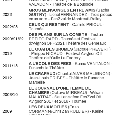
VALADON
- Théâtre de la Boussole
GROS MENSONGES ENTRE AMIS
(Sacha
2023
GUITRY) - Lionel FERNANDEZ
- Trois pièces
en un acte – FesZval de Montreuil-Bellay
CEUX QUI RESTENT
- Camille PRIOUL
-
2022/23
Tournée
DES PLANS SUR LA COMETE
- Tristan
2020/21/22
PETITGIRARD
- Tournée et Festival
d’Avignon OFF 2021 Théâtre des Gémeaux
LE QUAI DES BRUMES
(Jacque PREVERT)
2019
- Philippe NICAUD
- Festival Avignon Off
Théâtre de l'Oulle La Factory
A L'ECOLE DES FEES
- Karine VENTALON
-
2011/13
Funambule Théâtre
LE CRAPAUD
(Chantal ALVES MALIGNON) -
2012
Jean-Louis TRIBES
- Théâtre le Panache
Marseille
LE JOURNAL D'UNE FEMME DE
CHAMBRE
(Octave MIRBEAU) - William
2008/10
MALATRAT
- Seul en scène FesZval Off
Avignon 2017 et 2018 - Tournée
LES DEUX MOITIES
(Enzo
2009
CORMANN/ChrisZan RULLIER) - Karine