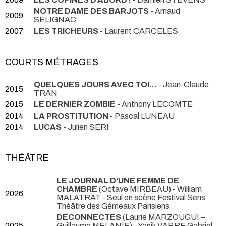
NOTRE DAME DES BARJOTS
- Arnaud
2009
SELIGNAC
2007
LES TRICHEURS
- Laurent CARCELES
COURTS MÉTRAGES
QUELQUES JOURS AVEC TOI...
- Jean-Claude
2015
TRAN
2015
LE DERNIER ZOMBIE
- Anthony LECOMTE
2014
LA PROSTITUTION
- Pascal LUNEAU
2014
LUCAS
- Julien SERI
THÉÂTRE
LE JOURNAL D'UNE FEMME DE
CHAMBRE
(Octave MIRBEAU) - William
2026
MALATRAT
- Seul en scène Festival Sens
Théâtre des Gémeaux Parisiens
DECONNECTES
(Laurie MARZOUGUI –
2025
Guillaume MELANIE) - Yanik VABRE Gabriel