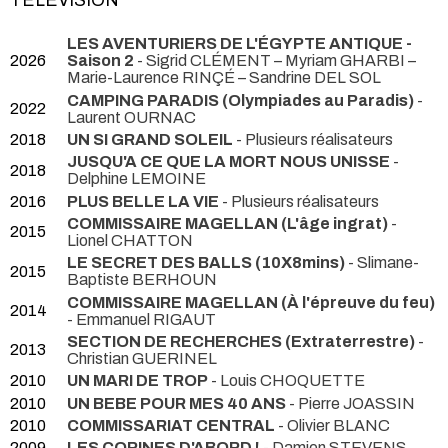
TÉLÉVISION
LES AVENTURIERS DE L'ÉGYPTE ANTIQUE -
2026
Saison 2
- Sigrid CLÉMENT – Myriam GHARBI –
Marie-Laurence RINÇÉ – Sandrine DEL SOL
CAMPING PARADIS (Olympiades au Paradis)
-
2022
Laurent OURNAC
2018
UN SI GRAND SOLEIL
- Plusieurs réalisateurs
JUSQU'A CE QUE LA MORT NOUS UNISSE
-
2018
Delphine LEMOINE
2016
PLUS BELLE LA VIE
- Plusieurs réalisateurs
COMMISSAIRE MAGELLAN (L'âge ingrat)
-
2015
Lionel CHATTON
LE SECRET DES BALLS (10X8mins)
- Slimane-
2015
Baptiste BERHOUN
COMMISSAIRE MAGELLAN (À l'épreuve du feu)
2014
- Emmanuel RIGAUT
SECTION DE RECHERCHES (Extraterrestre)
-
2013
Christian GUERINEL
2010
UN MARI DE TROP
- Louis CHOQUETTE
2010
UN BEBE POUR MES 40 ANS
- Pierre JOASSIN
2010
COMMISSARIAT CENTRAL
- Olivier BLANC
2009
LES COPINES D'ABORD !
- Damien STEVENS