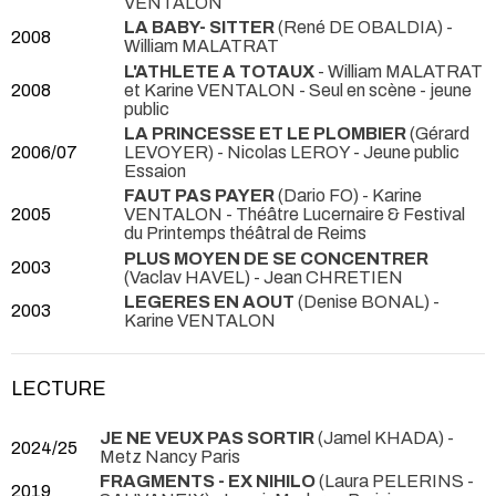
VENTALON
LA BABY- SITTER
(René DE OBALDIA) -
2008
William MALATRAT
L'ATHLETE A TOTAUX
- William MALATRAT
2008
et Karine VENTALON
- Seul en scène - jeune
public
LA PRINCESSE ET LE PLOMBIER
(Gérard
2006/07
LEVOYER) - Nicolas LEROY
- Jeune public
Essaion
FAUT PAS PAYER
(Dario FO) - Karine
2005
VENTALON
- Théâtre Lucernaire & Festival
du Printemps théâtral de Reims
PLUS MOYEN DE SE CONCENTRER
2003
(Vaclav HAVEL) - Jean CHRETIEN
LEGERES EN AOUT
(Denise BONAL) -
2003
Karine VENTALON
LECTURE
JE NE VEUX PAS SORTIR
(Jamel KHADA)
-
2024/25
Metz Nancy Paris
FRAGMENTS - EX NIHILO
(Laura PELERINS -
2019