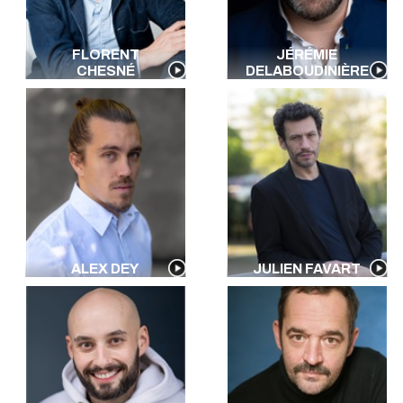
FLORENT
JÉRÉMIE
CHESNÉ
DELABOUDINIÈRE
ALEX DEY
JULIEN FAVART