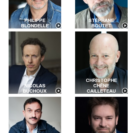
Berbère
Kabyle
Créole
PHILIPPE
STÉPHANE
Algérien
BLONDELLE
BOUTET
Toutes les langues
CHRISTOPHE
NICOLAS
CHÊNE
BUCHOUX
CAILLETEAU